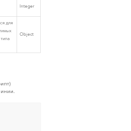
Integer
ся для
тимых
Object
 типа
ипт)
линии.