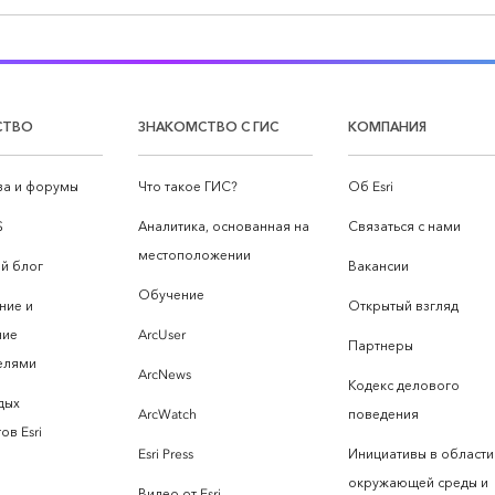
СТВО
ЗНАКОМСТВО С ГИС
КОМПАНИЯ
а и форумы
Что такое ГИС?
Об Esri
S
Аналитика, основанная на
Связаться с нами
местоположении
й блог
Вакансии
Обучение
ние и
Открытый взгляд
ние
ArcUser
Партнеры
елями
ArcNews
Кодекс делового
дых
ArcWatch
поведения
ов Esri
Esri Press
Инициативы в области
окружающей среды и
Видео от Esri