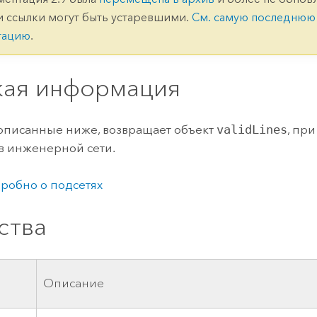
ление
Вода
и ссылки могут быть устаревшими.
См. самую последнюю
технологий
тацию
.
Все истории
кая информация
 описанные ниже, возвращает объект
validLines
, пр
в инженерной сети.
робно о подсетях
ства
о
Описание