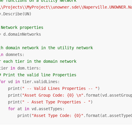
be functions on a Utility Network
\\Projects\\MyProject\\unowner.sde\\Naperville.UNOWNER.N
y.Describe(UN)

 Network properties
= d.domainNetworks

ch domain network in the utility network
in
 domnets:

r each tier in the domain network
tier 
in
 dom.tiers:

# Print the valid line Properties        
for
 vd 
in
 tier.validLines:

    print(
" -- Valid Lines Properties -- "
)

    print(
"Asset Group Code: {0} \n"
.format(vd.assetGroup
    print(
" - Asset Type Properties - "
)

for
 at 
in
 vd.assetTypes:

        print(
"Asset Type Code: {0}"
.format(at.assetType