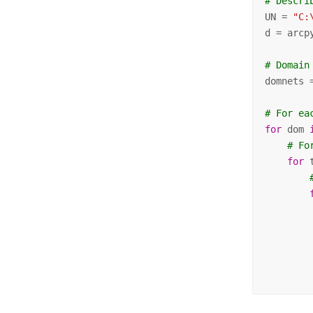
# Descri
UN = 
"C:
d = arcp
# Domain
domnets 
# For ea
for
 dom 
# Fo
for
 
        
        
        
        