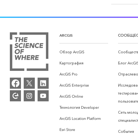
ARCGIS
СООБЩЕ
Обзор ArcGIS
Сообществ
Картография
Блог ArcGI
ArcGIS Pro
Отраслево
ArcGIS Enterprise
Исследова
тестирова
ArcGIS Online
пользоват
Технология Developer
Сеть моло
ArcGIS Location Platform
специалист
Esri Store
События