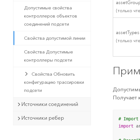
assetGrou
Допустимые свойства
(только чт
контроллеров объектов
соединений подсети
assetTypes
Свойства допустимой линии
(только чт
Свойства Допустимые
контроллеры подсети
Прим
Свойства Обновить
конфигурацию трассировки
Допустимы
подсети
Получает 
Источники соединений
Источники ребер
# Import
import
 ar