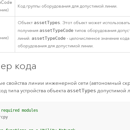
pCode
Код группы оборудования для допустимой линии.
ение)
Объект
assetTypes
. Этот объект может использовать
получения
assetTypeCode
типов оборудования допус
ение)
линий.
assetTypeCode
- целочисленное значение кода
оборудования для допустимой линии.
ер кода
е свойства линии инженерной сети (автономный скр
код типа устройства объекта
assetTypes
допустимой 
 required modules
cpy
