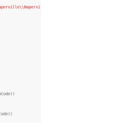
aperville\\Naperville.UNOWNER.Naperville"
Code))

Code))