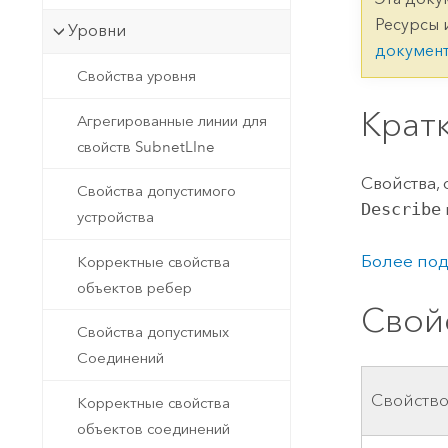
Государственное управ
Фундаментальная система для
Ресурсы 
Уровни
ГИС и картографии
Природные ресурсы
докумен
Свойства уровня
Технология Developer
Создание картографических
Крат
Все отрасли
Агрегированные линии для
приложений и приложений
свойств SubnetLIne
пространственного анализа
Свойства,
Свойства допустимого
Describe
устройства
Все продукты
Более под
Корректные свойства
объектов ребер
Свой
Свойства допустимых
Соединений
Свойств
Корректные свойства
объектов соединений