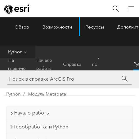
Обзор
Возможности
Ресурсы
Дополнит
ArcGIS Pro
Menu
Python
Справочник
На
Начало
Справка
по
Py
главную
работы
инструментам
Python
Модуль Metadata
Начало работы
Геообработка и Python