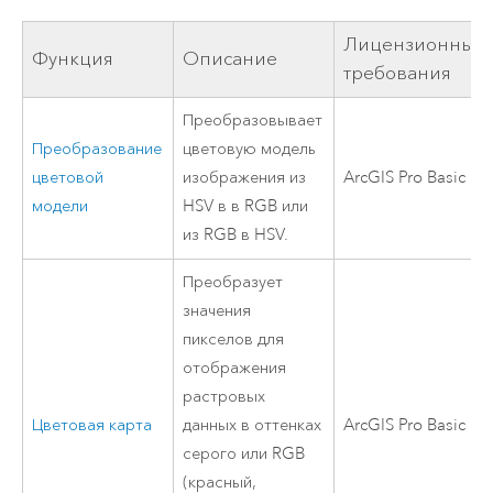
Лицензионные
Функция
Описание
требования
Преобразовывает
Преобразование
цветовую модель
цветовой
изображения из
ArcGIS Pro Basic
модели
HSV в в RGB или
из RGB в HSV.
Преобразует
значения
пикселов для
отображения
растровых
Цветовая карта
данных в оттенках
ArcGIS Pro Basic
серого или RGB
(красный,