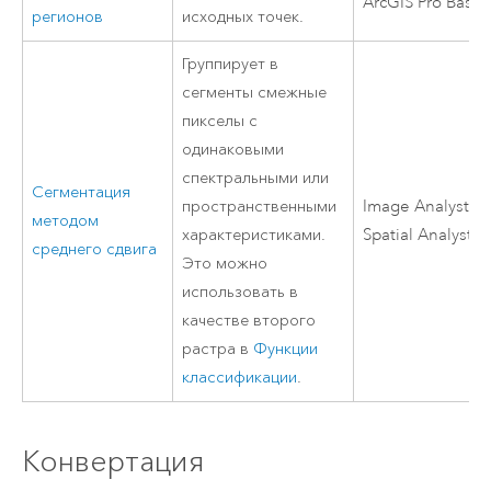
ArcGIS Pro Basic
регионов
исходных точек.
Группирует в
сегменты смежные
пикселы с
одинаковыми
спектральными или
Сегментация
пространственными
Image Analyst
ил
методом
характеристиками.
Spatial Analyst
среднего сдвига
Это можно
использовать в
качестве второго
растра в
Функции
классификации
.
Конвертация