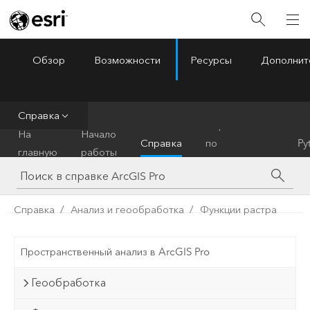
Обзор
Возможности
Ресурсы
Дополнит
ArcGIS Pro
Menu
Справка
Справочник
На
Начало
Справка
по
Py
главную
работы
инструментам
Справка
Анализ и геообработка
Функции растра
Пространственный анализ в ArcGIS Pro
Геообработка