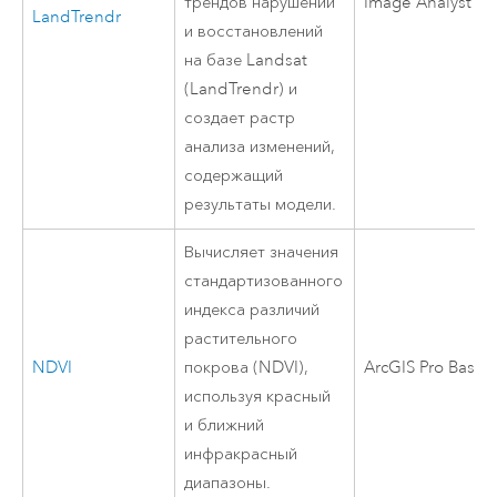
трендов нарушений
Image Analyst
LandTrendr
и восстановлений
на базе Landsat
(LandTrendr) и
создает растр
анализа изменений,
содержащий
результаты модели.
Вычисляет значения
стандартизованного
индекса различий
растительного
NDVI
покрова (NDVI),
ArcGIS Pro Basic
используя красный
и ближний
инфракрасный
диапазоны.