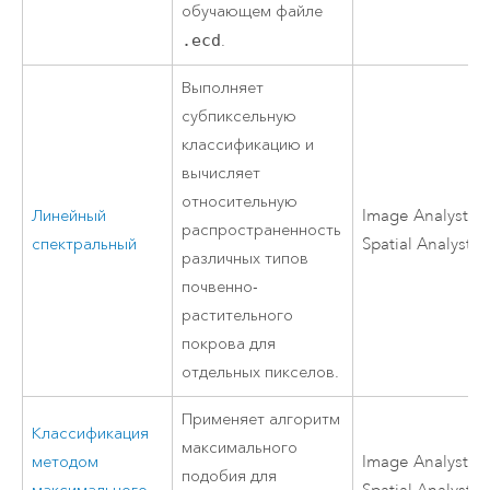
обучающем файле
.ecd
.
Выполняет
субпиксельную
классификацию и
вычисляет
относительную
Линейный
Image Analyst
ил
распространенность
спектральный
Spatial Analyst
различных типов
почвенно-
растительного
покрова для
отдельных пикселов.
Применяет алгоритм
Классификация
максимального
методом
Image Analyst
ил
подобия для