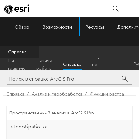
Обзор
Возможности
Ресурсы
Дополнит
ArcGIS Pro
Menu
Справка
Справочник
На
Начало
Справка
по
Py
главную
работы
инструментам
Справка
Анализ и геообработка
Функции растра
Пространственный анализ в ArcGIS Pro
Геообработка