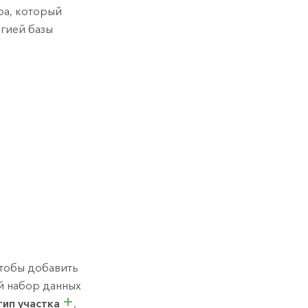
ра, который
гией базы
чтобы добавить
ой набор данных
тип участка
,