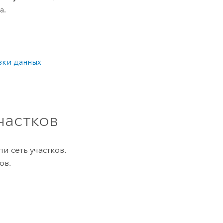
а
.
зки данных
частков
 сеть участков.
ов.