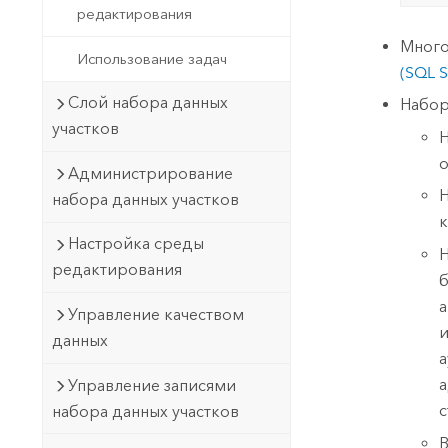
редактирования
Много
Использование задач
(SQL S
Слой набора данных
Набор
участков
Н
о
Администрирование
Н
набора данных участков
к
Настройка среды
Н
редактирования
б
а
Управление качеством
и
данных
а
а
Управление записями
с
набора данных участков
В