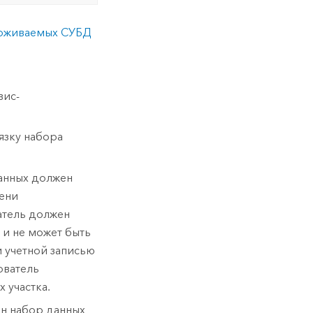
рживаемых СУБД
вис-
язку набора
данных должен
мени
атель должен
 и не может быть
 учетной записью
ователь
 участка.
ин набор данных