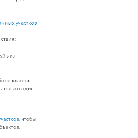
нных участков
ствия:
ой или
боре классов
ь только один
участков
, чтобы
объектов.