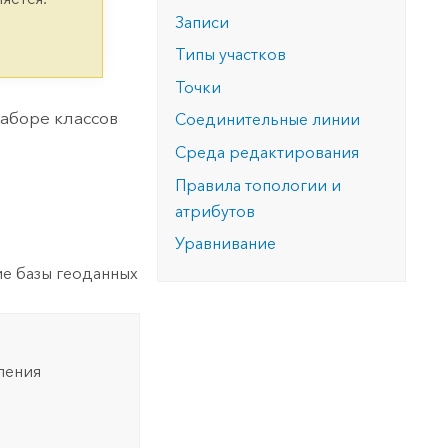
версию.
позволили провести критически важные
данных, а также для получения
Записи
инфраструктурой
спасательные операции.
результатов, позволяющих решать
Изучить ArcGIS Pro
Типы участков
сложные задачи.
Прочитать статью
Точки
Изучить этот курс
наборе классов
Соединительные линии
Среда редактирования
Правила топологии и
атрибутов
Уравнивание
ие базы геоданных
ления