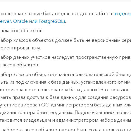
пользовательские базы геоданных должны быть в
подде
erver, Oracle или PostgreSQL)
.
 классов объектов.
абор классов объектов должен быть не версионным сер
риентированным.
абор данных участков наследует пространственную прив
лассов объектов.
абор классов объектов в многопользовательской базе 
ыть из подключения к базе данных, установленного от и
вторизованного пользователя базы данных. Этот пользов
меть права доступа к базе данных для создания ресурсов
утентифицирован ОС, администратором базы данных или
дминистратора базы геоданных. Подключившийся польз
тановится владельцем и администратором набора данных
 наборе классов объектов может быть создан только од