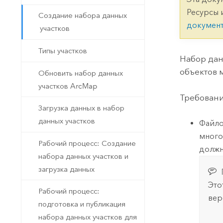
Государственное управ
Фундаментальная система для
Ресурсы 
Создание набора данных
ГИС и картографии
Природные ресурсы
докумен
участков
Технология Developer
Типы участков
Создание картографических
Все отрасли
Набор дан
приложений и приложений
объектов 
Обновить набор данных
пространственного анализа
участков ArcMap
Требовани
Загрузка данных в набор
Все продукты
данных участков
Файло
много
Рабочий процесс: Создание
должн
набора данных участков и
загрузка данных
Это
Рабочий процесс:
вер
подготовка и публикация
набора данных участков для