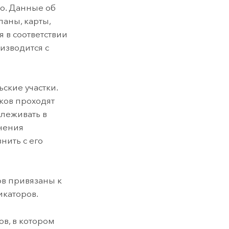
о. Данные об
ланы, карты,
я в соответствии
изводится с
ские участки.
ков проходят
леживать в
енения
нить с его
ов привязаны к
каторов.
ов, в котором