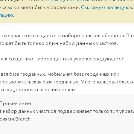
ление
Вода
и ссылки могут быть устаревшими.
См. самую последнюю
технологий
тацию
.
Все истории
ных участков создается в наборе классов объектов. В 
может быть только один набор данных участков.
я к созданию набора данных участка следующие:
вая база геоданных, мобильная база геоданных или
пользовательская база геоданных. Многопользовательск
ы поддерживать версии ветвей.
Примечание:
т набор данных участков поддерживает только тип управ
сиями Branch.