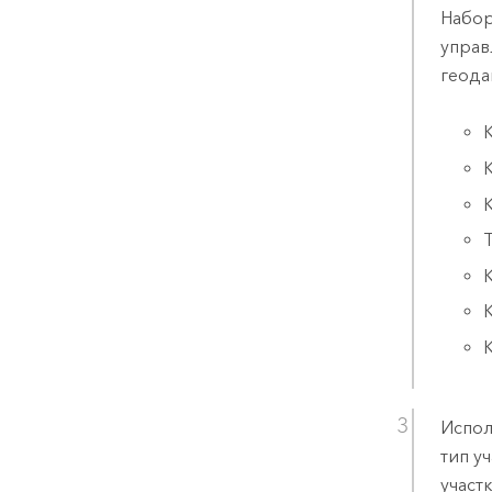
Набор
управ
геода
Испол
тип у
участ