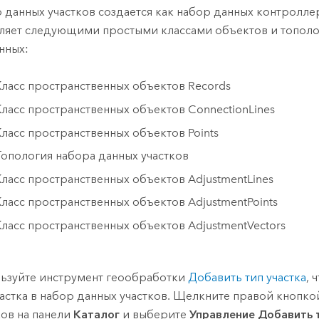
 данных участков создается как набор данных контролле
ляет следующими простыми классами объектов и тополо
нных:
Класс пространственных объектов Records
Класс пространственных объектов ConnectionLines
Класс пространственных объектов Points
Топология набора данных участков
Класс пространственных объектов AdjustmentLines
Класс пространственных объектов AdjustmentPoints
Класс пространственных объектов AdjustmentVectors
ьзуйте инструмент геообработки
Добавить тип участка
, 
частка в набор данных участков. Щелкните правой кнопк
ков на панели
Каталог
и выберите
Управление
Добавить 