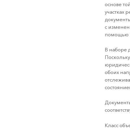
основе то
участках 
документы
с изменен
помощью
В наборе 
Поскольку
юридическ
обоих нап
отслежива
состояни
Документы
соответст
Класс объ