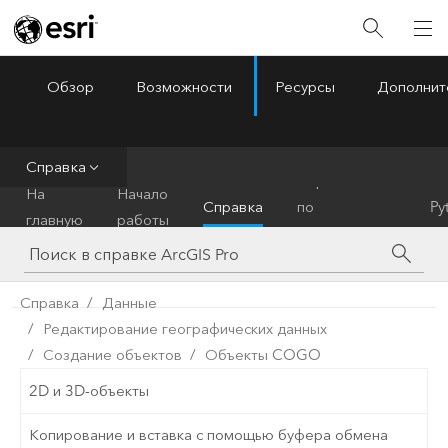
Обзор
Возможности
Ресурсы
Дополнит
ArcGIS Pro
Menu
Справка
Справочник
На
Начало
Справка
по
Py
главную
работы
инструментам
Справка
Данные
Редактирование географических данных
Создание объектов
Объекты COGO
2D и 3D-объекты
Копирование и вставка с помощью буфера обмена