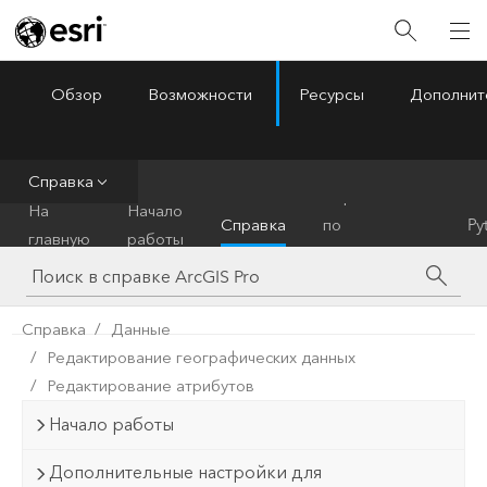
Обзор
Возможности
Ресурсы
Дополнит
ArcGIS Pro
Menu
Справка
Справочник
На
Начало
Справка
по
Py
главную
работы
инструментам
Справка
Данные
Редактирование географических данных
Редактирование атрибутов
Начало работы
Дополнительные настройки для