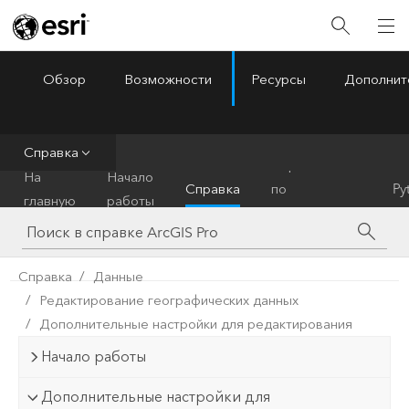
Обзор
Возможности
Ресурсы
Дополнит
ArcGIS Pro
Menu
Справка
Справочник
На
Начало
Справка
по
Py
главную
работы
инструментам
Справка
Данные
Редактирование географических данных
Дополнительные настройки для редактирования
Начало работы
Дополнительные настройки для