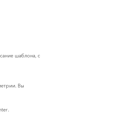
сание шаблона, с
метрии. Вы
nter
.