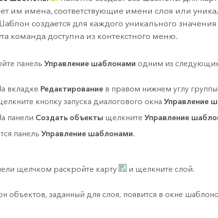
ет им имена, соответствующие имени слоя или уник
Шаблон создается для каждого уникального значения
Эта команда доступна из контекстного меню.
йте панель
Управление шаблонами
одним из следующих
На вкладке
Редактирование
в правом нижнем углу групп
щелкните кнопку запуска диалогового окна
Управление 
На панели
Создать объекты
щелкните
Управление шабло
тся панель
Управление шаблонами
.
нели щелчком раскройте карту
и щелкните слой.
н объектов, заданный для слоя, появится в окне шаблоно