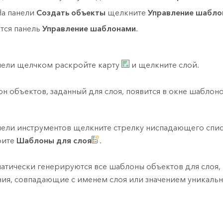
На панели
Создать объекты
щелкните
Управление шабло
тся панель
Управление шаблонами
.
нели щелчком раскройте карту
и щелкните слой.
н объектов, заданный для слоя, появится в окне шаблоно
нели инструментов щелкните стрелку ниспадающего спи
рите
Шаблоны для слоя
.
атически генерируются все шаблоны объектов для слоя,
ния, совпадающие с именем слоя или значением уникальн