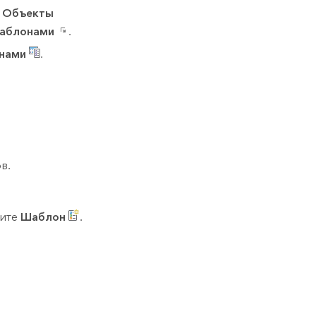
ы
Объекты
шаблонами
.
нами
.
в.
ите
Шаблон
.