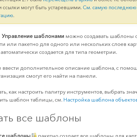
ление
Вода
и ссылки могут быть устаревшими.
См. самую последнюю
технологий
тацию
.
Все истории
и
Управление шаблонами
можно создавать шаблоны о
ти или пакетно для одного или нескольких слоев ка
а автоматически создается для типа геометрии.
 ввести дополнительное описание шаблона, с помощ
ганизация смогут его найти на панели.
ать, как настроить палитру инструментов, выбрать зна
ить шаблон таблицы, см.
Настройка шаблона объекто
ать все шаблоны
все шаблоны
пакетно создает все шаблоны для карт