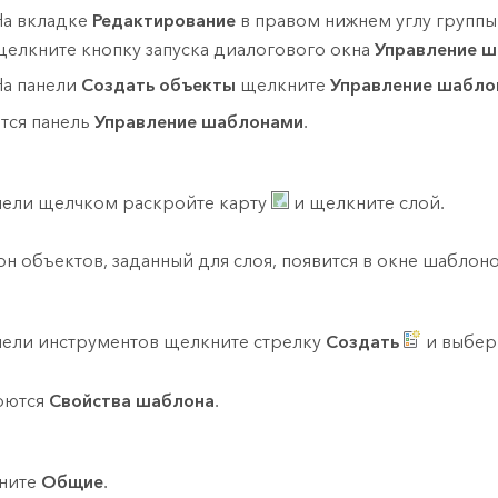
На вкладке
Редактирование
в правом нижнем углу групп
щелкните кнопку запуска диалогового окна
Управление 
На панели
Создать объекты
щелкните
Управление шабло
тся панель
Управление шаблонами
.
нели щелчком раскройте карту
и щелкните слой.
н объектов, заданный для слоя, появится в окне шаблоно
нели инструментов щелкните стрелку
Создать
и выбер
оются
Свойства шаблона
.
ните
Общие
.