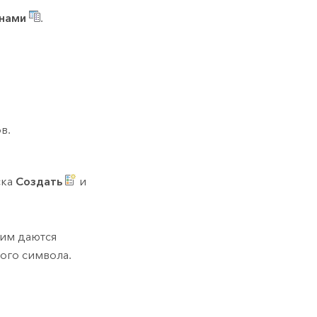
нами
.
в.
ска
Создать
и
 им даются
ого символа.