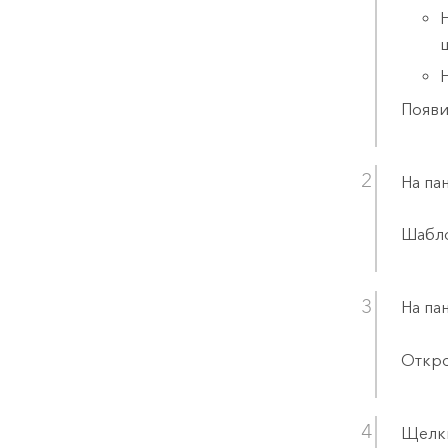
Появи
На па
Шабло
На па
Откр
Щелк