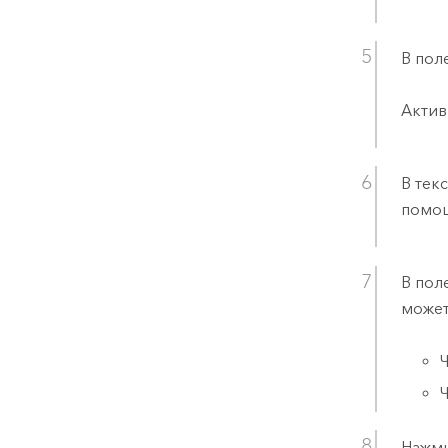
В пол
Актив
В тек
помощ
В пол
может
Нажм