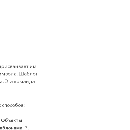
присваивает им
символа. Шаблон
а. Эта команда
 способов:
ы
Объекты
шаблонами
.