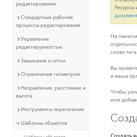
Государственное управ
редактирования
Фундаментальная система для
Ресурсы 
ГИС и картографии
Природные ресурсы
докумен
Стандартные рабочие
процессы редактирования
Технология Developer
Создание картографических
Все отрасли
На панел
Управление
приложений и приложений
отдельнос
редактируемостью
пространственного анализа
слово тег
Замыкание и сетки
Вы можете
Все продукты
Ограничение геометрии
и ваша ор
Направление, расстояние и
Чтобы узн
высота
или добав
Инструменты пересечения
Созд
Шаблоны объектов
Создать 
Шаблоны объектов