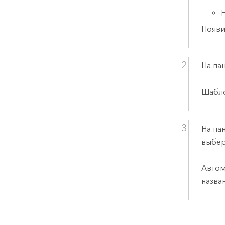
Появи
На па
Шабло
На па
выбе
Автом
назва