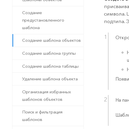
присваива
Создание
символа. 
предустановленного
подтипа. 
шаблона
Откро
Создание шаблона объектов
Создание шаблона группы
Создание шаблона таблицы
Появи
Удаление шаблона объекта
Организация избранных
шаблонов объектов
На па
Поиск и фильтрация
Шабло
шаблонов