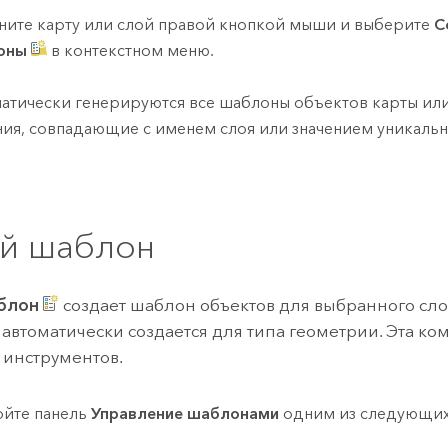
ите карту или слой правой кнопкой мыши и выберите
С
оны
в контекстном меню.
атически генерируются все шаблоны объектов карты или
ния, совпадающие с именем слоя или значением уникальн
й шаблон
блон
создает шаблон объектов для выбранного сло
а автоматически создается для типа геометрии. Эта ко
 инструментов.
йте панель
Управление шаблонами
одним из следующих