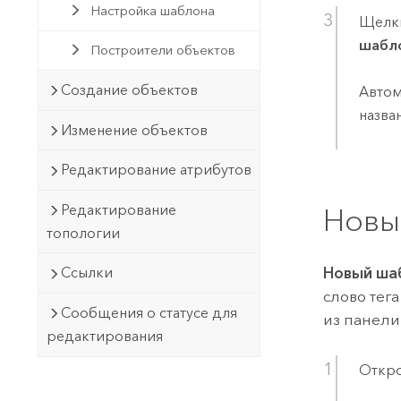
Настройка шаблона
Щелкн
шабл
Построители объектов
Создание объектов
Автом
назва
Изменение объектов
Редактирование атрибутов
Редактирование
Новы
топологии
Ссылки
Новый ша
слово тег
Сообщения о статусе для
из панели
редактирования
Откро