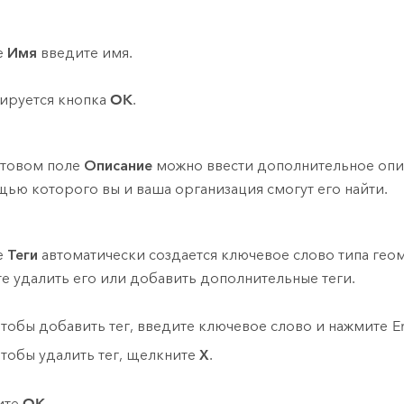
е
Имя
введите имя.
ируется кнопка
OK
.
стовом поле
Описание
можно ввести дополнительное опи
ью которого вы и ваша организация смогут его найти.
е
Теги
автоматически создается ключевое слово типа гео
е удалить его или добавить дополнительные теги.
Чтобы добавить тег, введите ключевое слово и нажмите
E
Чтобы удалить тег, щелкните
X
.
ите
OK
.