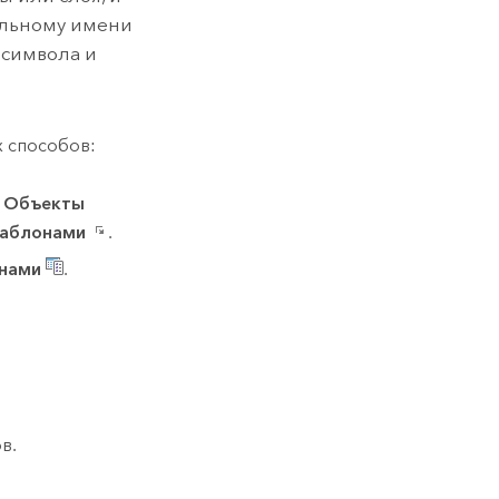
альному имени
 символа и
 способов:
ы
Объекты
шаблонами
.
нами
.
в.