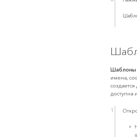
Шабло
Шабл
Шаблоны 
имена, со
создается
доступна 
Откро