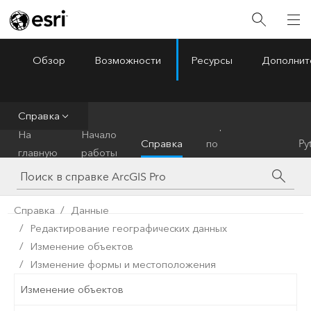
Обзор
Возможности
Ресурсы
Дополнит
ArcGIS Pro
Menu
Справка
Справочник
На
Начало
Справка
по
Py
главную
работы
инструментам
Справка
Данные
Редактирование географических данных
Изменение объектов
Изменение формы и местоположения
Изменение объектов