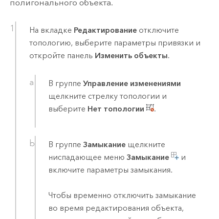
полигонального объекта.
На вкладке
Редактирование
отключите
топологию, выберите параметры привязки и
откройте панель
Изменить объекты
.
В группе
Управление изменениями
щелкните стрелку топологии и
выберите
Нет топологии
.
В группе
Замыкание
щелкните
ниспадающее меню
Замыкание
и
включите параметры замыкания.
Чтобы временно отключить замыкание
во время редактирования объекта,