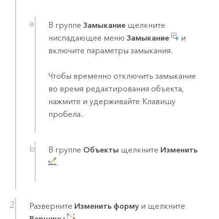
В группе
Замыкание
щелкните
ниспадающее меню
Замыкание
и
включите параметры замыкания.
Чтобы временно отключить замыкание
во время редактирования объекта,
нажмите и удерживайте
Клавишу
пробела
.
В группе
Объекты
щелкните
Изменить
.
Разверните
Изменить форму
и щелкните
Вершины
.