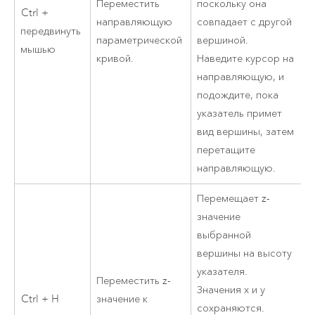
Переместить
поскольку она
Ctrl +
направляющую
совпадает с другой
передвинуть
параметрической
вершиной.
мышью
кривой.
Наведите курсор на
направляющую, и
подождите, пока
указатель примет
вид вершины, затем
перетащите
направляющую.
Перемещает z-
значение
выбранной
вершины на высоту
указателя.
Переместить z-
Значения x и y
Ctrl + H
значение к
сохраняются.