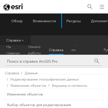
Обзор
Возможности
Ресурсы
Дополнит
ArcGIS Pro
Menu
Справка
Справочник
На
Начало
Справка
по
Py
главную
работы
инструментам
Справка
Данные
Редактирование географических данных
Изменение объектов
Вершины и сегменты
Изменение объектов
Выбор объектов для редактирования