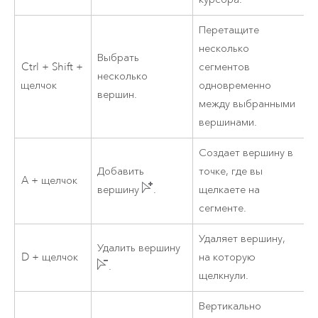
Перетащите
несколько
Выбрать
Ctrl + Shift +
сегментов
несколько
щелчок
одновременно
вершин.
между выбранными
вершинами.
Создает вершину в
Добавить
точке, где вы
A + щелчок
вершину
.
щелкаете на
сегменте.
Удаляет вершину,
Удалить вершину
D + щелчок
на которую
.
щелкнули.
Вертикально