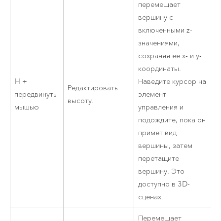
перемещает
вершину с
включенными z-
значениями,
сохраняя ее x- и y-
координаты.
H +
Наведите курсор на
Редактировать
передвинуть
элемент
высоту.
мышью
управления и
подождите, пока он
примет вид
вершины, затем
перетащите
вершину. Это
доступно в 3D-
сценах.
Перемещает