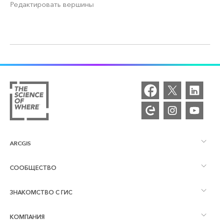
Редактировать вершины
ARCGIS
СООБЩЕСТВО
Обзор ArcGIS
ЗНАКОМСТВО С ГИС
Сообщества и форумы
Картография
КОМПАНИЯ
Что такое ГИС?