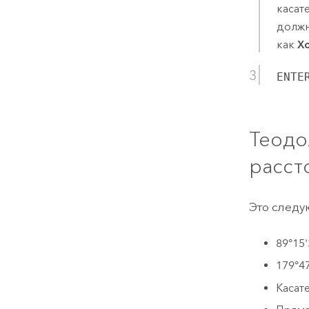
касат
должн
как
Х
ENTE
Теодо
расст
Это след
89°15'
179°47
Касат