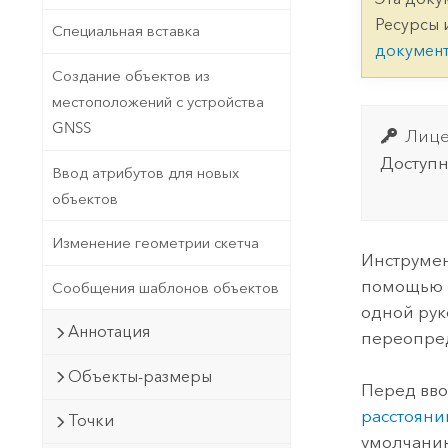
Государственное управ
Фундаментальная система для
Ресурсы 
Специальная вставка
ГИС и картографии
Природные ресурсы
докумен
Создание объектов из
Технология Developer
местоположений с устройства
Создание картографических
Все отрасли
GNSS
Лице
приложений и приложений
пространственного анализа
Доступн
Ввод атрибутов для новых
объектов
Все продукты
Изменение геометрии скетча
Инструме
помощью ц
Сообщения шаблонов объектов
одной рук
Аннотация
переопре
Объекты-размеры
Перед вво
расстояни
Точки
умолчанию