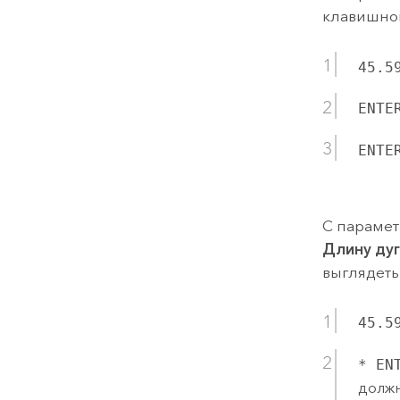
клавишно
45.5
ENTE
ENTE
С парамет
Длину ду
выглядет
45.5
* EN
должн