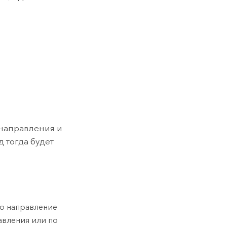
направления и
 тогда будет
то направление
авления или по