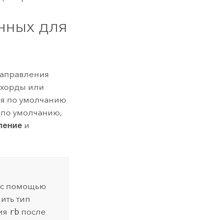
нных для
 направления
 хорды или
ия по умолчанию
 по умолчанию,
ление
и
 с помощью
ить тип
ия
rb
после