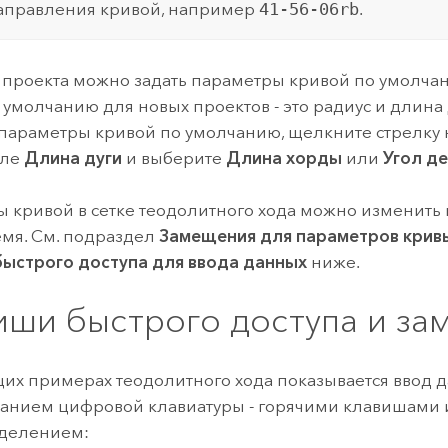
аправления кривой, например
41-56-06rb
.
 проекта можно задать параметры кривой по умолча
 умолчанию для новых проектов - это радиус и длина 
параметры кривой по умолчанию, щелкните стрелку
оле
Длина дуги
и выберите
Длина хорды
или
Угол д
 кривой в сетке теодолитного хода можно изменить
мя. См. подраздел
Замещения для параметров крив
ыстрого доступа для ввода данных
ниже.
иши быстрого доступа и з
их примерах теодолитного хода показывается ввод д
анием цифровой клавиатуры - горячими клавишами 
делением: