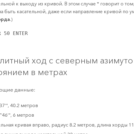
ельной к выходу из кривой. В этом случае * говорит о том
а быть касательной, даже если направление кривой по 
орда
.)
R 50 ENTER
литный ход с северным азимуто
оянием в метрах
ующие данные:
37'", 40.2 метров
'46'", 6 метров
ельная кривая вправо, радиус 8.2 метров, длина хорды 1