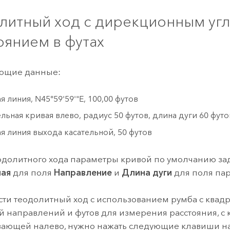
литный ход с дирекционным уг
оянием в футах
ующие данные:
 линия, N45°59'59'"E, 100,00 футов
ельная кривая влево, радиус 50 футов, длина дуги 60 футо
я линия выхода касательной, 50 футов
еодолитного хода параметры кривой по умолчанию за
ная
для поля
Направление
и
Длина дуги
для поля пар
сти теодолитный ход с использованием румба с квад
 направлений и футов для измерения расстояния, с 
вающей налево, нужно нажать следующие клавиши н