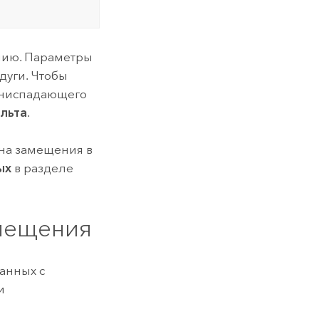
нию. Параметры
дуги. Чтобы
 ниспадающего
ельта
.
 на замещения в
ых
в разделе
амещения
анных с
и