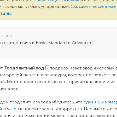
ление
Вода
и ссылки могут быть устаревшими.
См. самую последнюю
технологий
тацию
.
Все истории
нзия:
о с лицензиями Basic, Standard и Advanced.
нт
Теодолитный ход
поддерживает ввод числовых 
ифровой панели клавиатуры, которая позволяет вв
ой. Можно также использовать горячие клавиши и их
деление.
дом теодолитного хода убедитесь, что
единицы изме
й и углов
в проекте заданы корректно. Параметры вв
 для изогнутых линий можно настроить и сохранить 