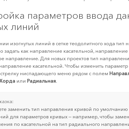
ройка параметров ввода да
ых линий
нии изогнутых линий в сетке теодолитного хода тип
о задать как направление касательной, направление
е направление. Для новых проектов тип направлен
 направление касательной. Чтобы изменить параметр
 стрелку ниспадающего меню рядом с полем
Направ
Хорда
или
Радиальная
.
казка:
те заменить тип направления кривой по умолчанию
ий для параметров кривых — например, чтобы замен
ения по касательной на тип радиального направлен