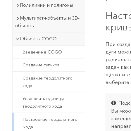
Полилинии и полигоны
Наст
Мультипатч-объекты и 3D-
крив
объекты
Объекты COGO
При созда
дуги можн
Введение в COGO
радиально
Создание тупиков
задан как
щелкните
Создание теодолитного
выберите
хода
Установить единицы
Подс
теодолитного хода
Вы може
замещен
Построение теодолитного
направл
хода