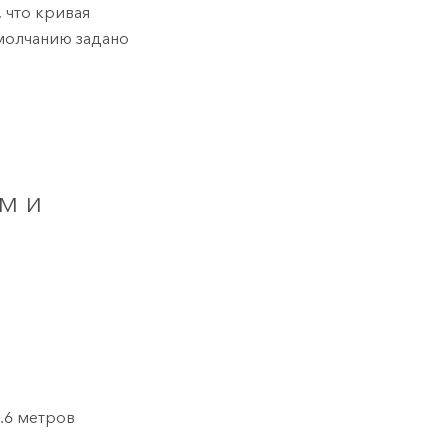
, что кривая
умолчанию задано
м и
1.6 метров