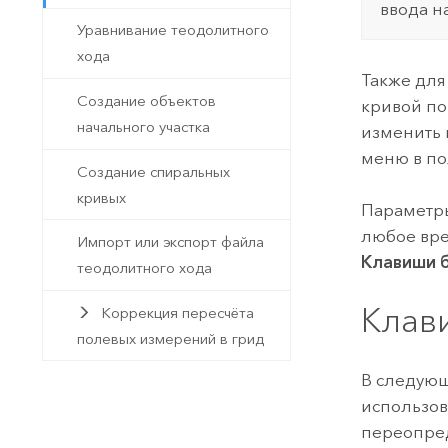
ввода н
Уравнивание теодолитного
хода
Также для
Создание объектов
кривой по
начального участка
изменить 
меню в п
Создание спиральных
кривых
Параметры
любое вре
Импорт или экспорт файла
Клавиши б
теодолитного хода
Клав
Коррекция пересчёта
полевых измерений в грид
В следующ
использов
переопре