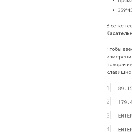
Пряма
359°45
В сетке т
Касатель
Чтобы вве
измерений
поворачи
клавишно
89.1
179.
ENTE
ENTE