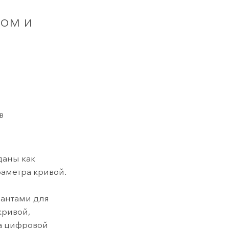
лом и
в
даны как
аметра кривой.
рантами для
кривой,
а цифровой