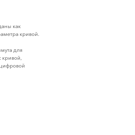
даны как
аметра кривой.
имута для
 кривой,
 цифровой