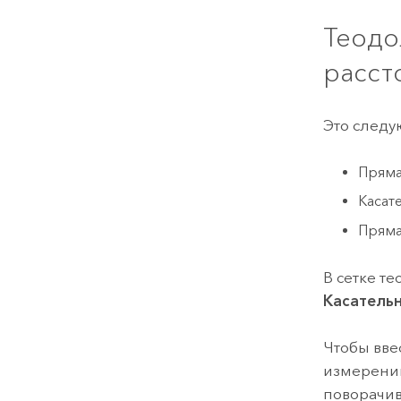
Теодо
расст
Это след
Прямая
Касат
Пряма
В сетке т
Касатель
Чтобы вве
измерений
поворачи