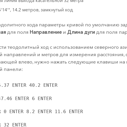
я линия выхода касательной 32 метра
'14'", 14.2 метров, замкнутый ход
еодолитного хода параметры кривой по умолчанию за
ная
для поля
Направление
и
Длина дуги
для поля пар
сти теодолитный ход с использованием северного аз
 направлений и метров для измерения расстояния, с
вающей влево, нужно нажать следующие клавиши на
й панели:
5.37 ENTER 40.2 ENTER
47.46 ENTER 6 ENTER
R 0 ENTER 8.2 ENTER 11.6 ENTER
R 32 ENTER