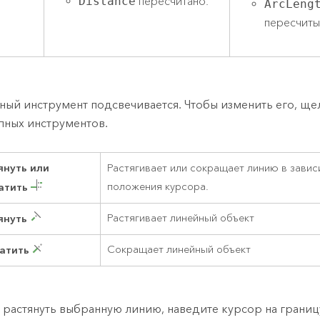
Distance
пересчитано.
ArcLeng
пересчиты
ный инструмент подсвечивается. Чтобы изменить его, ще
пных инструментов.
януть или
Растягивает или сокращает линию в завис
атить
положения курсора.
януть
Растягивает линейный объект
атить
Сокращает линейный объект
 растянуть выбранную линию, наведите курсор на границ