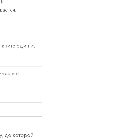
th
вается.
лкните один из
имости от
у, до которой