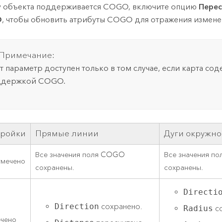
у объекта поддерживается COGO, включите опцию
Перес
O
, чтобы обновить атрибуты COGO для отражения измене
Примечание:
т параметр доступен только в том случае, если карта сод
ддержкой COGO.
тройки
Прямые линии
Дуги окружно
Все значения поля COGO
Все значения п
тмечено
сохранены.
сохранены.
Directi
Direction
сохранено.
Radius
со
чено