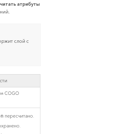
читать атрибуты
ний.
ержит слой с
сти
оля COGO
on
пересчитано.
хранено.