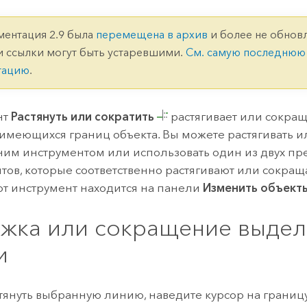
ление
Вода
технологий
ментация 2.9 была
перемещена в архив
и более не обновл
и ссылки могут быть устаревшими.
См. самую последнюю
Все истории
тацию
.
нт
Растянуть или сократить
растягивает или сокра
 имеющихся границ объекта. Вы можете растягивать и
ним инструментом или использовать один из двух п
тов, которые соответственно растягивают или сокр
тот инструмент находится на панели
Изменить объект
яжка или сокращение выде
и
тянуть выбранную линию, наведите курсор на границу