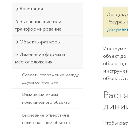
Государственное управ
Фундаментальная система для
Аннотация
ГИС и картографии
Природные ресурсы
Эта доку
Выравнивание или
Ресурсы 
Технология Developer
трансформирование
докумен
Создание картографических
Все отрасли
приложений и приложений
Объекты-размеры
пространственного анализа
Инструме
Изменение формы и
объект до
местоположения
объект од
Все продукты
инструмен
Создать сопряжение между
объект. Э
двумя сегментами
Раст
Изменение длины
полилинейного объекта
лини
Вырезание отверстия в
полигональном объекте
Чтобы рас