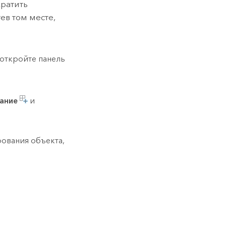
кратить
в том месте,
откройте панель
ание
и
ования объекта,