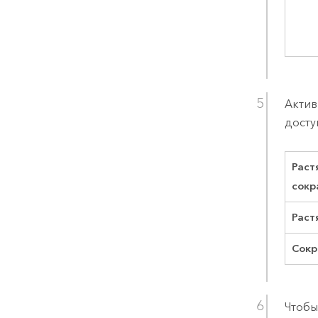
Актив
досту
Раст
сокр
Раст
Сокр
Чтобы