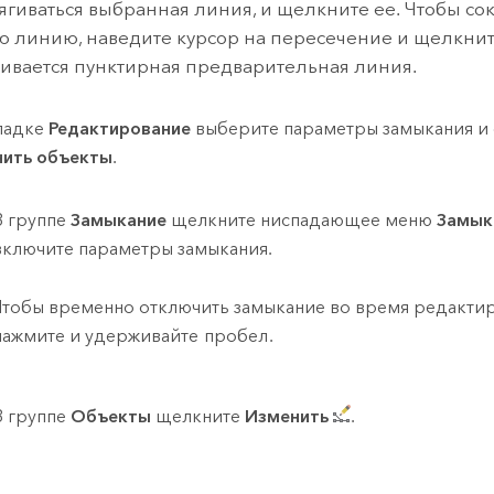
тягиваться выбранная линия, и щелкните ее. Чтобы со
 линию, наведите курсор на пересечение и щелкните
чивается пунктирная предварительная линия.
ладке
Редактирование
выберите параметры замыкания и 
ить объекты
.
В группе
Замыкание
щелкните ниспадающее меню
Замык
включите параметры замыкания.
Чтобы временно отключить замыкание во время редактир
нажмите и удерживайте
пробел
.
В группе
Объекты
щелкните
Изменить
.