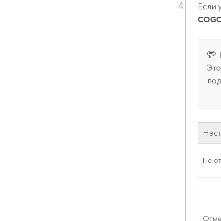
Если 
COG
Это
по
Нас
Не о
Отме