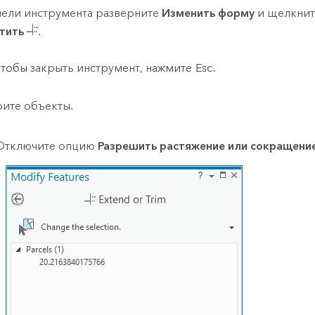
нели инструмента разверните
Изменить форму
и щелкни
тить
.
Чтобы закрыть инструмент, нажмите
Esc
.
ите объекты.
Отключите опцию
Разрешить растяжение или сокращени