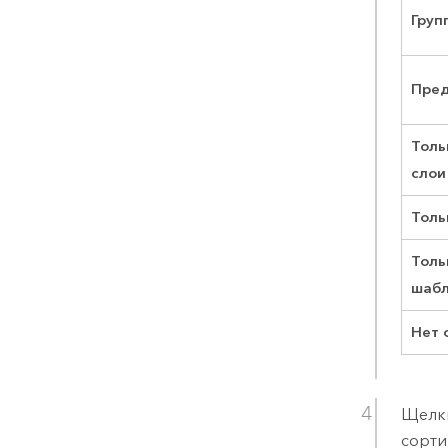
Груп
Пред
Толь
слои
Толь
Толь
шабл
Нет 
Щелк
сорти