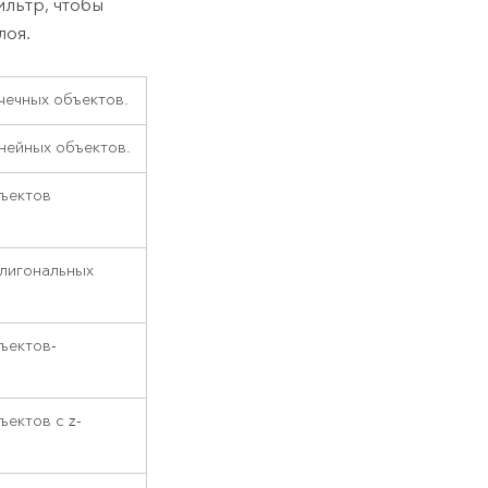
льтр, чтобы
лоя.
чечных объектов.
нейных объектов.
бъектов
олигональных
ъектов-
ектов с z-