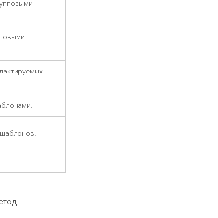
рупповыми
отовыми
едактируемых
аблонами.
 шаблонов.
етод