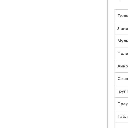
Точк
Лин
Муль
Поли
Анно
С z-
Груп
Пред
Табл