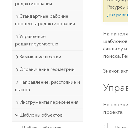
Государственное управ
редактирования
Фундаментальная система для
Ресурсы 
ГИС и картографии
Природные ресурсы
докумен
Стандартные рабочие
процессы редактирования
Технология Developer
Создание картографических
Все отрасли
На панел
Управление
приложений и приложений
шаблонов 
редактируемостью
пространственного анализа
фильтру и
поиска. Ре
Замыкание и сетки
Все продукты
Ограничение геометрии
Значок ак
Направление, расстояние и
Упра
высота
Инструменты пересечения
На панел
проекта.
Шаблоны объектов
Шаблоны объектов