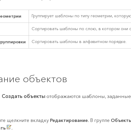
геометрии
Группирует шаблоны по типу геометрии, котору
Сортировать шаблоны по слою, в котором они 
группировки
Сортировать шаблоны в алфавитном порядке.
ание объектов
и
Создать объекты
отображаются шаблоны, заданные
нте щелкните вкладку
Редактирование
. В группе
Объект
ать
.