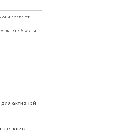
ю они создают.
создают объекты.
 для активной
ы
щёлкните