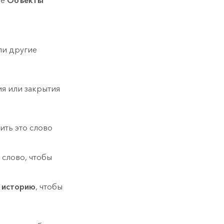
пе
Объекты
ли другие
ия или закрытия
тить это слово
слово, чтобы
 историю
, чтобы