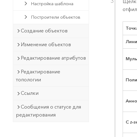
Щелк
Настройка шаблона
отфил
Построители объектов
Точк
Создание объектов
Лин
Изменение объектов
Редактирование атрибутов
Муль
Редактирование
топологии
Поли
Ссылки
Анно
Сообщения о статусе для
редактирования
С z-