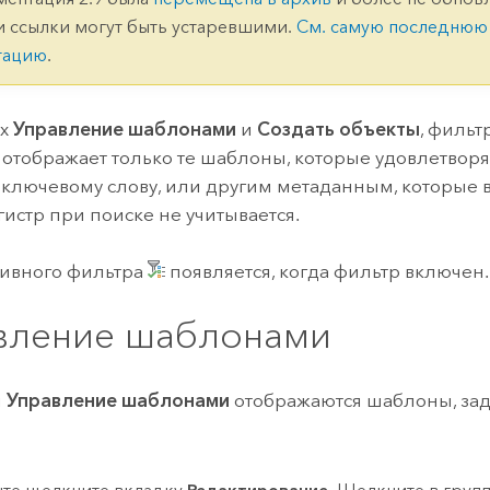
ление
Вода
и ссылки могут быть устаревшими.
См. самую последнюю
технологий
тацию
.
Все истории
ях
Управление шаблонами
и
Создать объекты
, фильт
отображает только те шаблоны, которые удовлетвор
 ключевому слову, или другим метаданным, которые 
гистр при поиске не учитывается.
тивного фильтра
появляется, когда фильтр включен.
вление шаблонами
и
Управление шаблонами
отображаются шаблоны, зад