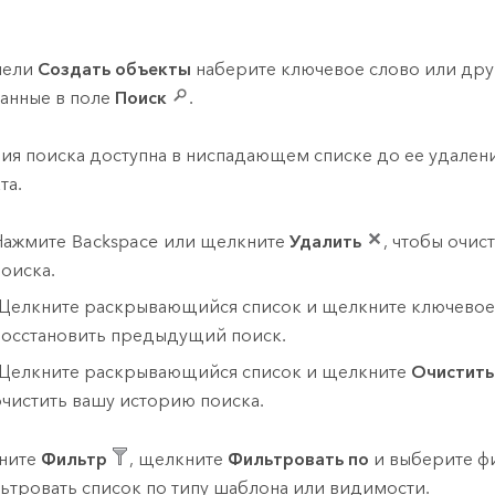
нели
Создать объекты
наберите ключевое слово или дру
анные в поле
Поиск
.
ия поиска доступна в ниспадающем списке до ее удален
та.
Нажмите
Backspace
или щелкните
Удалить
, чтобы очис
поиска.
Щелкните раскрывающийся список и щелкните ключевое 
восстановить предыдущий поиск.
Щелкните раскрывающийся список и щелкните
Очистить
очистить вашу историю поиска.
ните
Фильтр
, щелкните
Фильтровать по
и выберите фи
ьтровать список по типу шаблона или видимости.