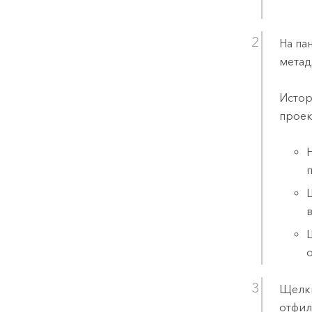
На па
метад
Истор
проек
Щелк
отфил