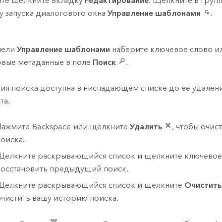
нте щелкните вкладку
Редактирование
. Щелкните в груп
у запуска диалогового окна
Управление шаблонами
.
нели
Управление шаблонами
наберите ключевое слово и
овые метаданные в поле
Поиск
.
ия поиска доступна в ниспадающем списке до ее удален
та.
Нажмите
Backspace
или щелкните
Удалить
, чтобы очис
поиска.
Щелкните раскрывающийся список и щелкните ключевое 
восстановить предыдущий поиск.
Щелкните раскрывающийся список и щелкните
Очистить
очистить вашу историю поиска.