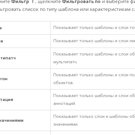
ните
Фильтр
, щелкните
Фильтровать по
и выберите фи
ьтровать список по типу шаблона или характеристикам с
а
Показывает только шаблоны и слои то
ия
Показывает только шаблоны и слои ли
Показывает только шаблоны и слои о
типатч
мультипатч.
Показывает только шаблоны и слои п
гон
объектов.
Показывает только шаблоны и слои об
тация
аннотаций.
Показывает только слои и шаблоны объ
значениями
значениями.