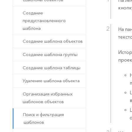
На ле
кнопк
Создание
предустановленного
шаблона
На па
текст
Создание шаблона объектов
Истор
Создание шаблона группы
проек
Создание шаблона таблицы
Удаление шаблона объекта
Организация избранных
шаблонов объектов
Поиск и фильтрация
шаблонов