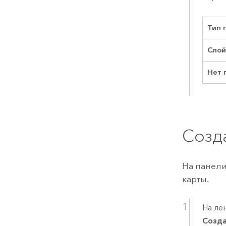
Тип 
Слой
Нет 
Созд
На панел
карты.
На ле
Созд