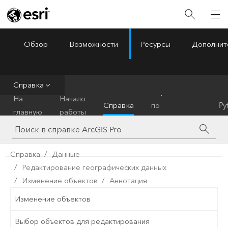
Обзор
Возможности
Ресурсы
Дополнит
ArcGIS Pro
Menu
Справка
Справочник
На
Начало
Справка
по
Py
главную
работы
инструментам
Справка
Данные
Редактирование географических данных
Изменение объектов
Аннотация
Изменение объектов
Выбор объектов для редактирования