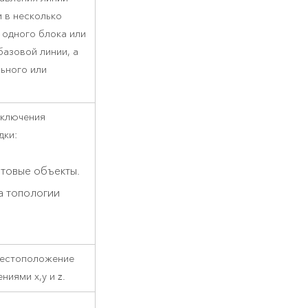
и в несколько
 одного блока или
базовой линии, а
льного или
включения
дки:
товые объекты.
 топологии
местоположение
иями x,y и z.