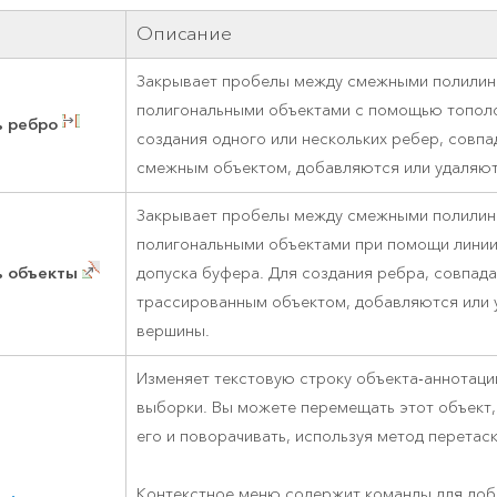
Описание
Закрывает пробелы между смежными полилин
полигональными объектами с помощью тополо
ь ребро
создания одного или нескольких ребер, совп
смежным объектом, добавляются или удаляю
Закрывает пробелы между смежными полилин
полигональными объектами при помощи линии
ь объекты
допуска буфера. Для создания ребра, совпад
трассированным объектом, добавляются или 
вершины.
Изменяет текстовую строку объекта-аннотаци
выборки. Вы можете перемещать этот объект
его и поворачивать, используя метод перетас
Контекстное меню содержит команды для доб