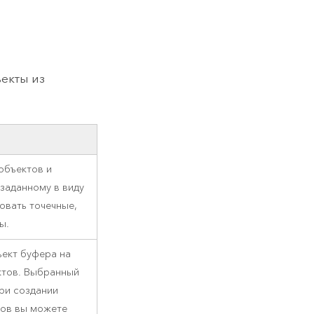
екты из
объектов и
заданному в виду
овать точечные,
ы.
ъект буфера на
ктов. Выбранный
ри создании
тов вы можете