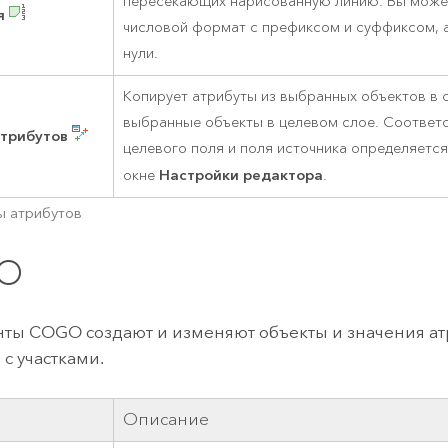
пересекающих нарисованную линию. Вы может
я
числовой формат с префиксом и суффиксом, 
нули.
Копирует атрибуты из выбранных объектов в с
выбранные объекты в целевом слое. Соответ
трибутов
целевого поля и поля источника определяетс
Настройки редактора
окне
.
ы атрибутов
O
ты COGO создают и изменяют объекты и значения ат
 с участками.
Описание