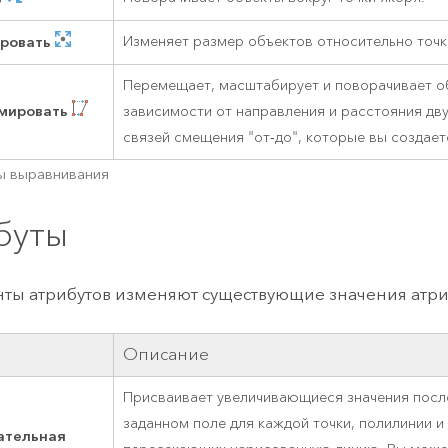
ровать
Изменяет размер объектов относительно точк
Перемещает, масштабирует и поворачивает о
мировать
зависимости от направления и расстояния дву
связей смещения "от-до", которые вы создаете
ы выравнивания
буты
ты атрибутов изменяют существующие значения атриб
Описание
Присваивает увеличивающиеся значения посл
заданном поле для каждой точки, полилинии и
ательная