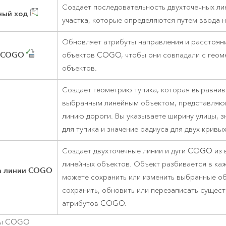
Создает последовательность двухточечных ли
ный ход
участка, которые определяются путем ввода 
Обновляет атрибуты направления и расстоян
 COGO
объектов COGO, чтобы они совпадали с геом
объектов.
Создает геометрию тупика, которая выравнив
выбранным линейным объектом, представля
линию дороги. Вы указываете ширину улицы, з
для тупика и значение радиуса для двух кривы
Создает двухточечные линии и дуги COGO из
линейных объектов. Объект разбивается в ка
на линии COGO
можете сохранить или изменить выбранные об
сохранить, обновить или перезаписать сущес
атрибутов COGO.
ты COGO