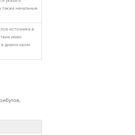
е указать
а также начальные
лое источника в
ствие имен
я в диалоговом
рибутов,