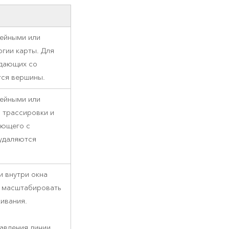
ейными или
гии карты. Для
адающих со
тся вершины.
ейными или
 трассировки и
ающего с
удаляются
и внутри окна
, масштабировать
кивания.
авления линии