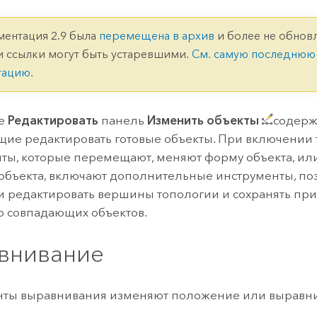
ление
Вода
технологий
ментация 2.9 была
перемещена в архив
и более не обновл
и ссылки могут быть устаревшими.
См. самую последнюю
Все истории
тацию
.
ке
Редактировать
панель
Изменить объекты
содерж
ие редактировать готовые объекты. При включении 
ты, которые перемещают, меняют форму объекта, ил
бъекта, включают дополнительные инструменты, п
и редактировать вершины топологии и сохранять при
 совпадающих объектов.
внивание
ты выравнивания изменяют положение или выравни