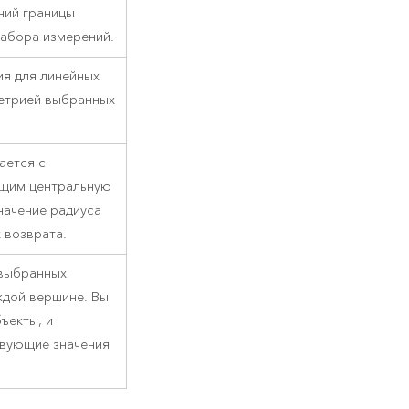
ний границы
набора измерений.
ия для линейных
етрией выбранных
ается с
ющим центральную
начение радиуса
х возврата.
 выбранных
ждой вершине. Вы
ъекты, и
твующие значения