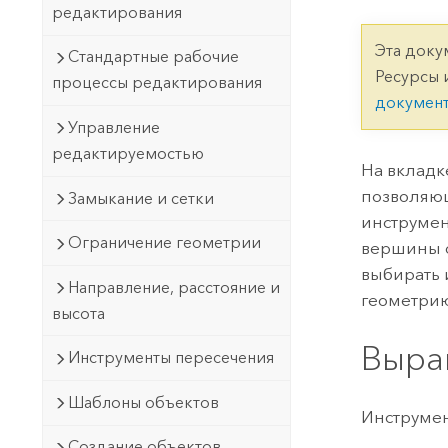
Государственное управ
редактирования
Фундаментальная система для
ГИС и картографии
Природные ресурсы
Эта доку
Стандартные рабочие
Ресурсы 
процессы редактирования
Технология Developer
докумен
Создание картографических
Все отрасли
Управление
приложений и приложений
редактируемостью
пространственного анализа
На вклад
позволяющ
Замыкание и сетки
инструмен
Все продукты
Ограничение геометрии
вершины о
выбирать 
Направление, расстояние и
геометрию
высота
Выра
Инструменты пересечения
Шаблоны объектов
Инструмен
Создание объектов