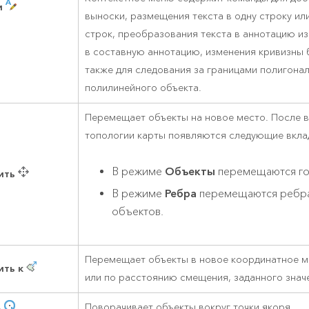
и
выноски, размещения текста в одну строку ил
строк, преобразования текста в аннотацию из
в составную аннотацию, изменения кривизны 
также для следования за границами полигона
полилинейного объекта.
Перемещает объекты на новое место. После 
топологии карты появляются следующие вкла
В режиме
Объекты
перемещаются го
ить
В режиме
Ребра
перемещаются ребра
объектов.
Перемещает объекты в новое координатное 
ть к
или по расстоянию смещения, заданного значен
ь
Поворачивает объекты вокруг точки якоря.