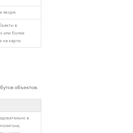
и якоря.
бъекты в
х или более
 на карте.
утов объектов.
едовательно в
 полигона,