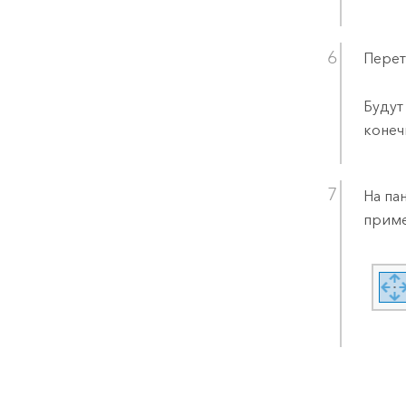
Перет
Будут
конеч
На па
приме