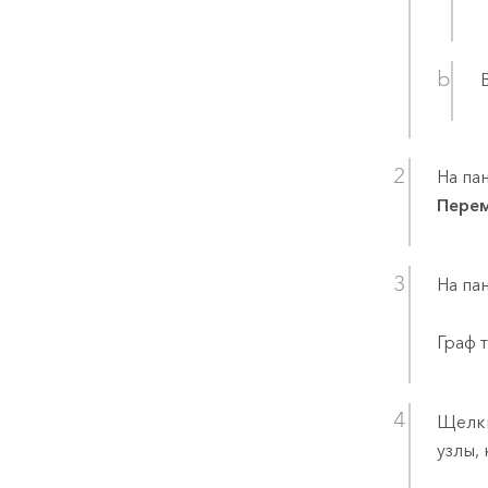
На па
Перем
На па
Граф 
Щелк
узлы,