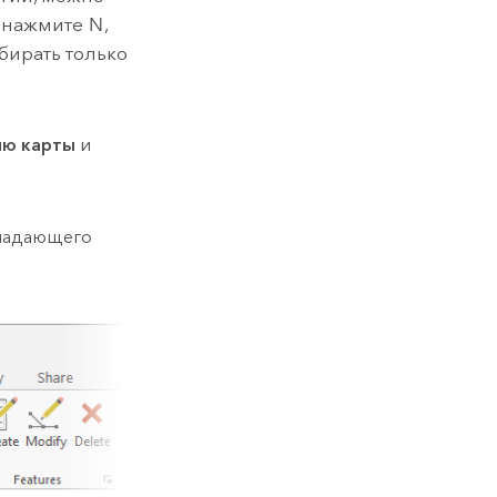
 нажмите
N
,
бирать только
ию карты
и
спадающего