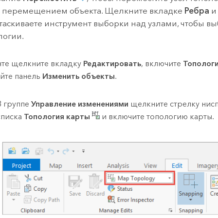
с перемещением объекта. Щелкните вкладке
Ребра
и
таскиваете инструмент выборки над узлами, чтобы вы
логии.
нте щелкните вкладку
Редактировать
, включите
Тополог
йте панель
Изменить объекты
.
В группе
Управление изменениями
щелкните стрелку ни
списка
Топология карты
и включите топологию карты.