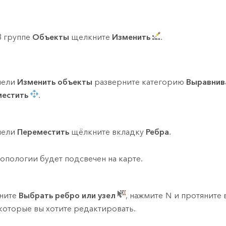
В группе
Объекты
щелкните
Изменить
.
нели
Изменить объекты
разверните категорию
Выравнив
естить
.
нели
Переместить
щёлкните вкладку
Ребра
.
топологии будет подсвечен на карте.
ните
Выбрать ребро или узел
, нажмите
N
и протяните 
 которые вы хотите редактировать.