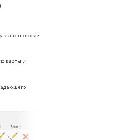
о
 узел топологии
ию карты
и
спадающего