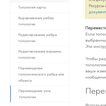
Государственное управ
Фундаментальная система для
Ресурсы 
Топология карты
ГИС и картографии
Природные ресурсы
докумен
Выравнивание ребер
Технология Developer
топологии
Создание картографических
Все отрасли
Перемест
приложений и приложений
Если топо
Редактирование ребра
пространственного анализа
выбранным
топологии
Эти инстр
Редактирование вершины
Все продукты
топологии
Чтобы ра
топологии
Перемещение
ваши изме
топологического ребра или
сообщение
объекта
Пере
Перемещение узла
топологии
Использо