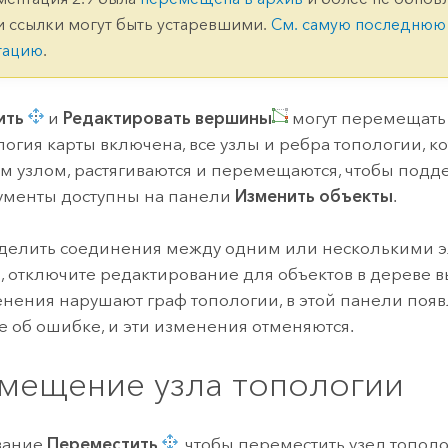
ление
Вода
и ссылки могут быть устаревшими.
См. самую последнюю
технологий
тацию
.
Все истории
ить
и
Редактировать вершины
могут перемещать 
логия карты включена, все узлы и ребра топологии, к
 узлом, растягиваются и перемещаются, чтобы подде
ументы доступны на панели
Изменить объекты
.
зделить соединения между одним или несколькими 
, отключите редактирование для объектов в дереве в
нения нарушают граф топологии, в этой панели появ
 об ошибке, и эти изменения отменяются.
мещение узла топологии
вание
Переместить
, чтобы переместить узел топол