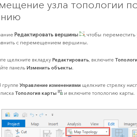
мещение узла топологии п
ению
вание
Редактировать вершины
, чтобы переместить
авнить с перемещением вершины.
нте щелкните вкладку
Редактировать
, включите
Тополог
йте панель
Изменить объекты
.
В группе
Управление изменениями
щелкните стрелку ни
списка
Топология карты
и включите топологию карты.