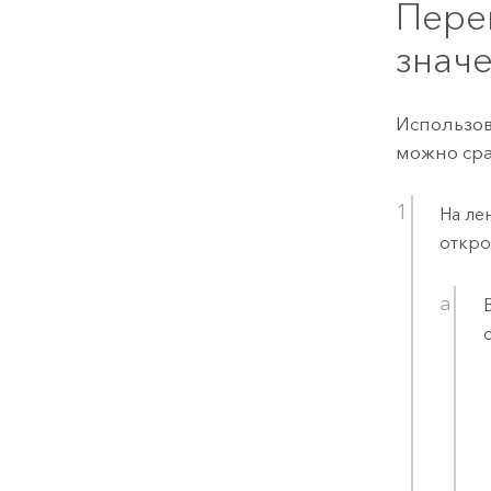
Пере
знач
Использо
можно ср
На ле
откро