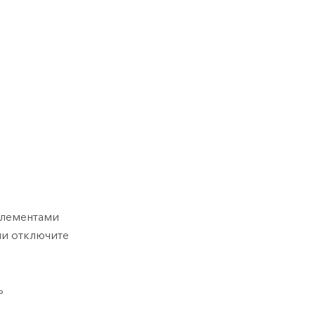
элементами
ли отключите
ь