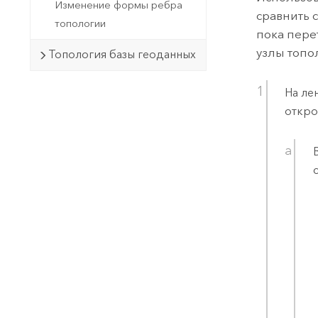
Изменение формы ребра
сравнить 
топологии
пока пере
узлы топо
Топология базы геоданных
На ле
откро