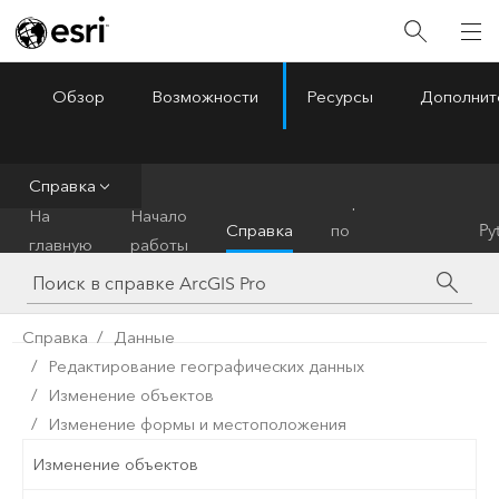
Обзор
Возможности
Ресурсы
Дополнит
ArcGIS Pro
Menu
Справка
Справочник
На
Начало
Справка
по
Py
главную
работы
инструментам
Справка
Данные
Редактирование географических данных
Изменение объектов
Изменение формы и местоположения
Изменение объектов