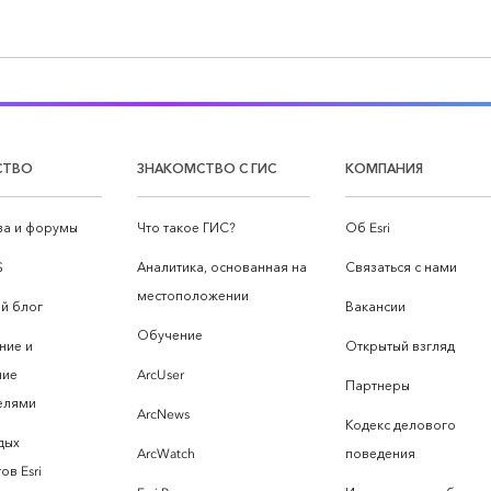
СТВО
ЗНАКОМСТВО С ГИС
КОМПАНИЯ
а и форумы
Что такое ГИС?
Об Esri
S
Аналитика, основанная на
Связаться с нами
местоположении
й блог
Вакансии
Обучение
ние и
Открытый взгляд
ние
ArcUser
Партнеры
елями
ArcNews
Кодекс делового
дых
ArcWatch
поведения
ов Esri