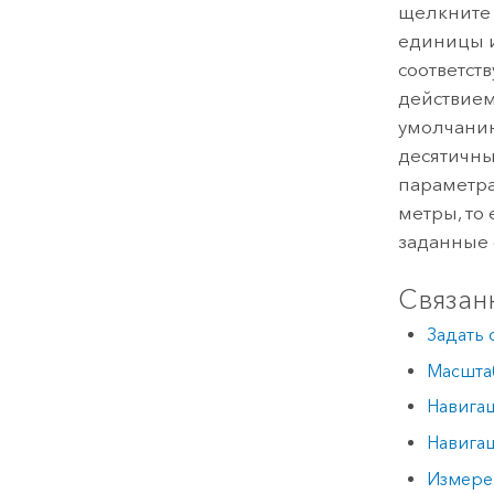
щелкнит
единицы 
соответст
действием
умолчанию
десятичны
параметр
метры, то
заданные 
Связан
Задать
Масштаб
Навига
Навигац
Измере