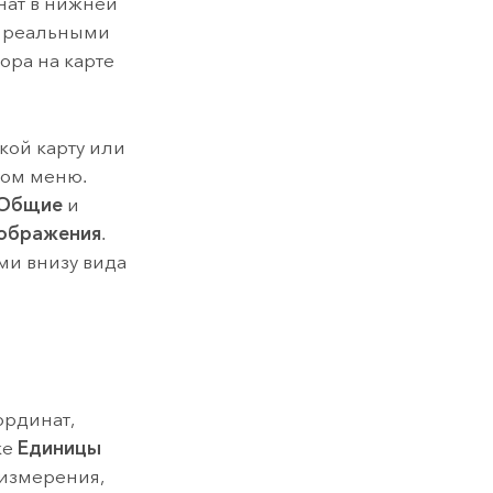
нат в нижней
я реальными
ора на карте
кой карту или
ном меню.
Общие
и
ображения
.
ми внизу вида
рдинат,
ке
Единицы
 измерения,