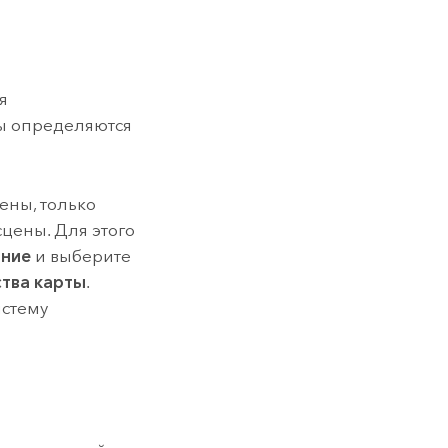
я
ты определяются
ены, только
цены. Для этого
ние
и выберите
тва карты
.
истему