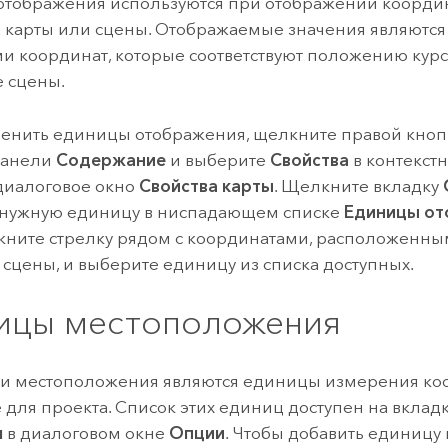
тображения используются при отображении коорди
а карты или сцены. Отображаемые значения являютс
и координат, которые соответствуют положению курс
е сцены.
енить единицы отображения, щелкните правой кноп
панели
Содержание
и выберите
Свойства
в контекст
диалоговое окно
Свойства карты
. Щелкните вкладку
 нужную единицу в ниспадающем списке
Единицы от
ните стрелку рядом с координатами, расположенны
 сцены, и выберите единицу из списка доступных.
ицы местоположения
и местоположения являются единицы измерения коо
 для проекта. Список этих единиц доступен на вклад
я
в диалоговом окне
Опции
. Чтобы добавить единицу