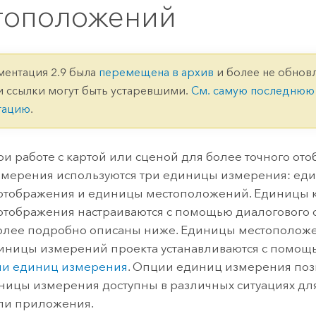
ление
Вода
тоположений
технологий
Все истории
ментация 2.9 была
перемещена в архив
и более не обновл
и ссылки могут быть устаревшими.
См. самую последнюю
тацию
.
и работе с картой или сценой для более точного от
мерения используются три единицы измерения: еди
отображения и единицы местоположений. Единицы к
тображения настраиваются с помощью диалогового
олее подробно описаны ниже. Единицы местоположе
иницы измерений проекта устанавливаются с помощ
и единиц измерения
. Опции единиц измерения позв
ницы измерения доступны в различных ситуациях дл
ли приложения.