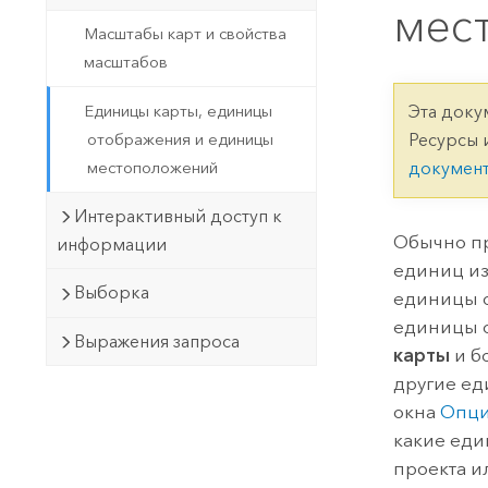
Государственное управ
мес
Фундаментальная система для
Масштабы карт и свойства
ГИС и картографии
Природные ресурсы
масштабов
Технология Developer
Единицы карты, единицы
Эта доку
Создание картографических
Все отрасли
отображения и единицы
Ресурсы 
приложений и приложений
местоположений
докумен
пространственного анализа
Интерактивный доступ к
Обычно пр
информации
Все продукты
единиц из
Выборка
единицы 
единицы о
Выражения запроса
карты
и б
другие ед
окна
Опци
какие еди
проекта и