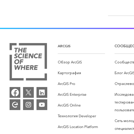
ARCGIS
СООБЩЕ
Обзор ArcGIS
Сообществ
Картография
Блог ArcGI
ArcGIS Pro
Отраслево
ArcGIS Enterprise
Исследова
тестирова
ArcGIS Online
пользоват
Технология Developer
Сеть моло
ArcGIS Location Platform
специалист