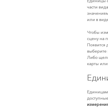
Единицы о
части вид
значениям
или в вид
Чтобы изм
сцену на 
Появится 
выберите
Либо щелк
карты или
Един
Единицам
доступные
измерени