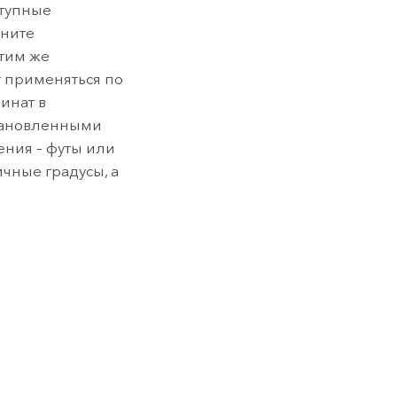
ступные
кните
тим же
т применяться по
инат в
становленными
ния – футы или
чные градусы, а