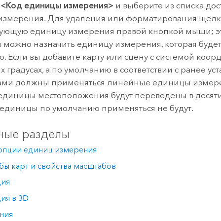
е
<Код единицы измерения>
и выберите из списка до
измерения. Для удаления или форматирования щел
вующую единицу измерения правой кнопкой мыши; э
 можно назначить единицу измерения, которая буде
. Если вы добавите карту или сцену с системой коорд
х градусах, а по умолчанию в соответствии с ранее у
ами должны применяться линейные единицы измере
 единицы местоположения будут переведены в десяти
единицы по умолчанию применяться не будут.
ные разделы
 опции единиц измерения
ы карт и свойства масштабов
ция
ия в 3D
ния