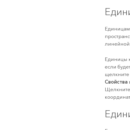
Един
Единицами
пространс
линейной 
Единицы к
если буде
щелкните 
Свойства
Щелкните
координат
Един