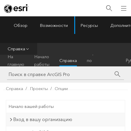
Обзор
Возможности
Ресурсы
Дополнит
ArcGIS Pro
Menu
Справка
Справочник
На
Начало
Справка
по
Py
главную
работы
инструментам
Справка
Проекты
Опции
Начало вашей работы
Вход в вашу организацию