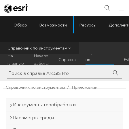
Обзор
Возможности
Ресурсы
Дополнит
ArcGIS Pro
Menu
Справочник по инструментам
Справочник
На
Начало
Справка
по
Py
главную
работы
инструментам
Справочник по инструментам
Приложения
Инструменты геообработки
Параметры среды