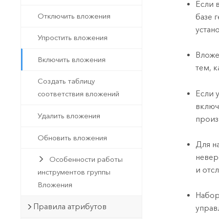
Если 
Отключить вложения
базе 
устан
Упростить вложения
Вложе
Включить вложения
тем, 
Создать таблицу
Если 
соответствия вложений
включ
Удалить вложения
произ
Обновить вложения
Для н
невер
Особенности работы
и отс
инструментов группы
Вложения
Набор
Правила атрибутов
управ