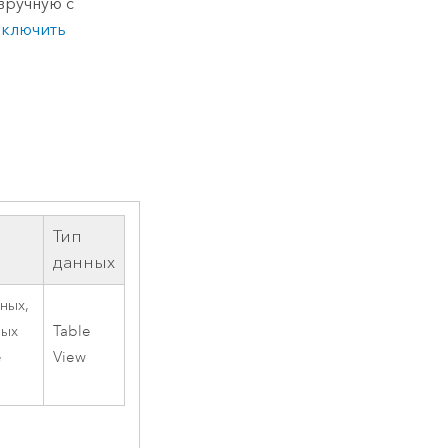
вручную с
Включить
Тип
данных
ных,
ных
Table
е
View