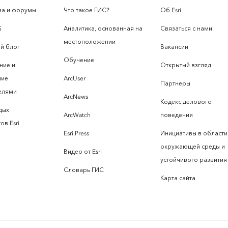
а и форумы
Что такое ГИС?
Об Esri
S
Аналитика, основанная на
Связаться с нами
местоположении
й блог
Вакансии
Обучение
ние и
Открытый взгляд
ние
ArcUser
Партнеры
елями
ArcNews
Кодекс делового
дых
ArcWatch
поведения
ов Esri
Esri Press
Инициативы в области
окружающей среды и
Видео от Esri
устойчивого развития
Словарь ГИС
Карта сайта