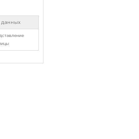
 данных
дставление
лицы