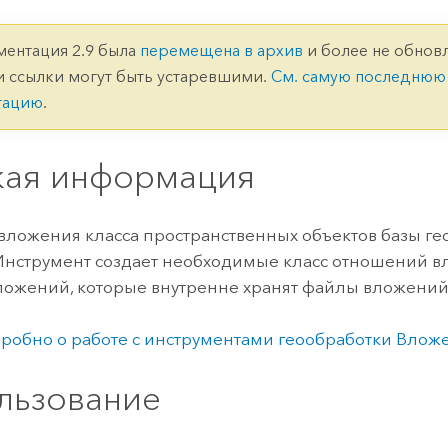
ление
Вода
технологий
ментация 2.9 была
перемещена в архив
и более не обновл
и ссылки могут быть устаревшими.
См. самую последнюю
Все истории
тацию
.
кая информация
вложения класса пространственных объектов базы г
Инструмент создает необходимые класс отношений 
ложений, которые внутренне хранят файлы вложений
робно о работе с инструментами геообработки Влож
льзование