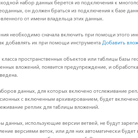
входной набор данных берется из подключения к многоп
геоданных, он должен браться из подключения к базе данн
овленного от имени владельца этих данных.
ния необходимо сначала включить при помощи этого ин
как добавлять их при помощи инструмента
Добавить вло
у класса пространственных объектов или таблицы базы ге
енных вложений, появится предупреждение, и обработка
ведена.
аборов данных, для которых включено отслеживание реп
сионных с включенным архивированием, будет включен
леживание реплик для таблицы вложений.
ы данных, использующие версии ветвей, не будут зарег
ление версиями веток, или для них автоматически будет