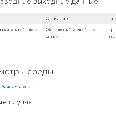
зводные выходные данные
ь
Описание
Тип
нный входной набор
Обновленный входной набор
Пре
данных.
таб
метры среды
абочая область
е случаи