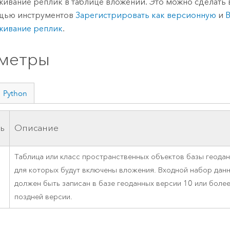
живание реплик в таблице вложений. Это можно сделать 
щью инструментов
Зарегистрировать как версионную
и
живание реплик
.
метры
Python
ь
Описание
Таблица или класс пространственных объектов базы геодан
для которых будут включены вложения. Входной набор дан
должен быть записан в базе геоданных версии 10 или боле
поздней версии.