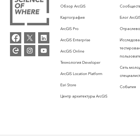
Обзор ArcGIS
Сообществ
Картография
Блог ArcGI
ArcGIS Pro
Отраслево
ArcGIS Enterprise
Исследова
тестирова
ArcGIS Online
пользоват
Технология Developer
Сеть моло
ArcGIS Location Platform
специалист
Esri Store
События
Центр архитектуры ArcGIS