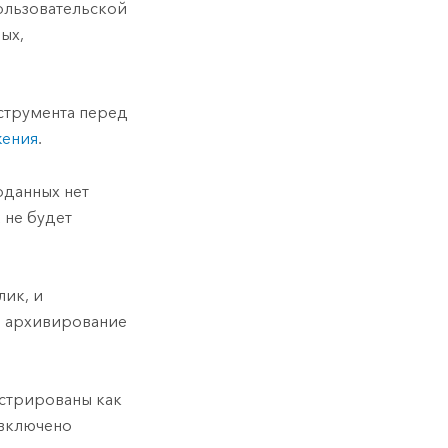
ользовательской
ых,
струмента перед
жения
.
оданных нет
 не будет
лик, и
о архивирование
истрированы как
 включено