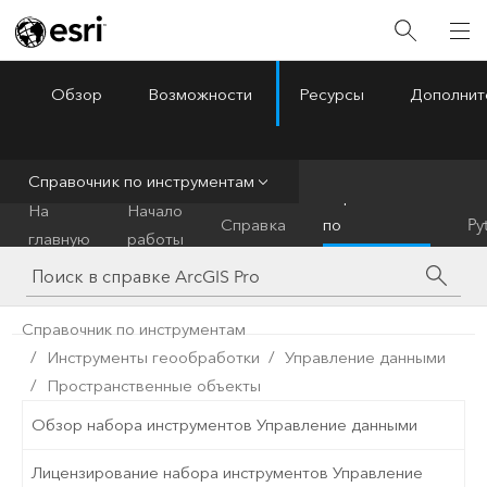
Обзор
Возможности
Ресурсы
Дополнит
ArcGIS Pro
Menu
Справочник по инструментам
Справочник
На
Начало
Справка
по
Py
главную
работы
инструментам
Справочник по инструментам
Инструменты геообработки
Управление данными
Пространственные объекты
Обзор набора инструментов Управление данными
Лицензирование набора инструментов Управление