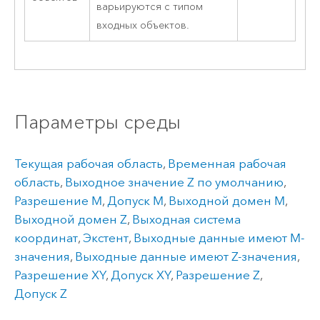
варьируются с типом
входных объектов.
Параметры среды
Текущая рабочая область
,
Временная рабочая
область
,
Выходное значение Z по умолчанию
,
Разрешение M
,
Допуск M
,
Выходной домен M
,
Выходной домен Z
,
Выходная система
координат
,
Экстент
,
Выходные данные имеют M-
значения
,
Выходные данные имеют Z-значения
,
Разрешение XY
,
Допуск XY
,
Разрешение Z
,
Допуск Z