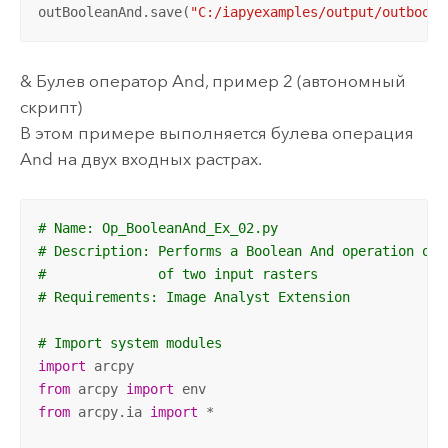
outBooleanAnd.save(
"C:/iapyexamples/output/outboola
& Булев оператор And, пример 2 (автономный
скрипт)
В этом примере выполняется булева операция
And на двух входных растрах.
# Name: Op_BooleanAnd_Ex_02.py
# Description: Performs a Boolean And operation on 
#              of two input rasters
# Requirements: Image Analyst Extension
# Import system modules
import
from
 arcpy 
import
from
 arcpy.ia 
import
 *
