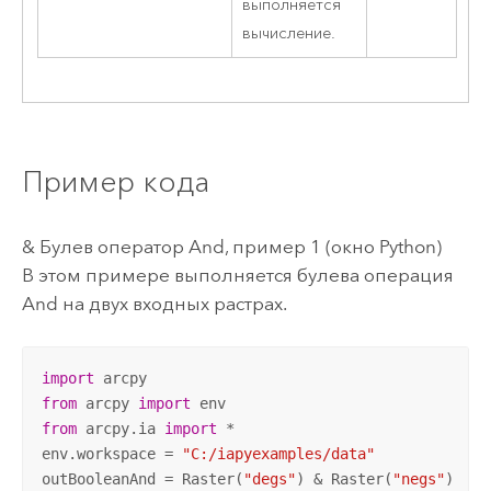
выполняется
вычисление.
Пример кода
& Булев оператор And, пример 1 (окно Python)
В этом примере выполняется булева операция
And на двух входных растрах.
import
from
 arcpy 
import
from
 arcpy.ia 
import
 *

env.workspace = 
"C:/iapyexamples/data"
outBooleanAnd = Raster(
"degs"
) & Raster(
"negs"
)
