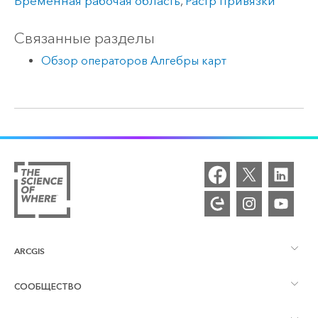
Временная рабочая область
,
Растр привязки
Связанные разделы
Обзор операторов Алгебры карт
ARCGIS
СООБЩЕСТВО
Обзор ArcGIS