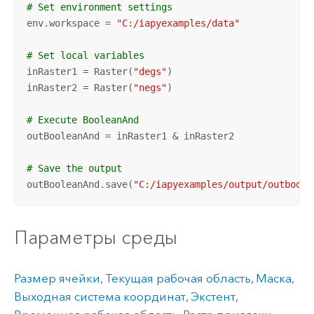
# Set environment settings
env.workspace = 
"C:/iapyexamples/data"
# Set local variables
inRaster1 = Raster(
"degs"
)

inRaster2 = Raster(
"negs"
)

# Execute BooleanAnd
outBooleanAnd = inRaster1 & inRaster2

# Save the output 
outBooleanAnd.save(
"C:/iapyexamples/output/outboola
Параметры среды
Размер ячейки
,
Текущая рабочая область
,
Маска
,
Выходная система координат
,
Экстент
,