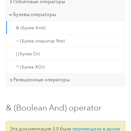
Побитовые операторы
Булевы операторы
& (Булев And)
~ (Булев оператор Not)
| (Булев Or)
^ (Булев XOr)
Реляционные операторы
& (Boolean And) operator
Эта документация 3.0 была
перемещена в архив