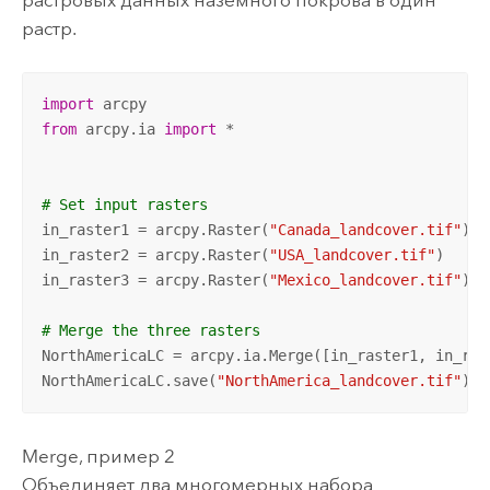
растровых данных наземного покрова в один
растр.
import
from
 arcpy.ia 
import
 *

# Set input rasters
in_raster1 = arcpy.Raster(
"Canada_landcover.tif"
)

in_raster2 = arcpy.Raster(
"USA_landcover.tif"
)

in_raster3 = arcpy.Raster(
"Mexico_landcover.tif"
)

# Merge the three rasters
NorthAmericaLC = arcpy.ia.Merge([in_raster1, in_ras
NorthAmericaLC.save(
"NorthAmerica_landcover.tif"
)
Merge, пример 2
Объединяет два многомерных набора