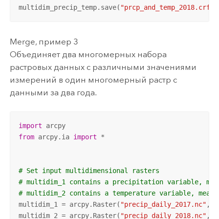
multidim_precip_temp.save(
"prcp_and_temp_2018.crf"
)
Merge, пример 3
Объединяет два многомерных набора
растровых данных с различными значениями
измерений в один многомерный растр с
данными за два года.
import
from
 arcpy.ia 
import
 *

# Set input multidimensional rasters
# multidim_1 contains a precipitation variable, mea
# multidim_2 contains a temperature variable, measu
multidim_1 = arcpy.Raster(
"precip_daily_2017.nc"
, 
T
multidim_2 = arcpy.Raster(
"precip_daily_2018.nc"
, 
T