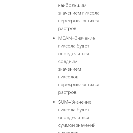
наибольшим
значением пиксела
перекрывающихся
растров.
MEAN
—
Значение
пиксела будет
определяться
средним
значением
пикселов
перекрывающихся
растров.
SUM
—
Значение
пиксела будет
определяться
суммой значений
пикселов