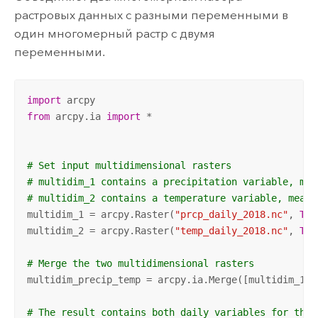
растровых данных с разными переменными в
один многомерный растр с двумя
переменными.
import
from
 arcpy.ia 
import
 *

# Set input multidimensional rasters
# multidim_1 contains a precipitation variable, mea
# multidim_2 contains a temperature variable, measu
multidim_1 = arcpy.Raster(
"prcp_daily_2018.nc"
, 
Tru
multidim_2 = arcpy.Raster(
"temp_daily_2018.nc"
, 
Tru
# Merge the two multidimensional rasters
multidim_precip_temp = arcpy.ia.Merge([multidim_1, m
# The result contains both daily variables for the 