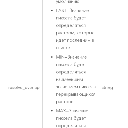
умолчанию.
LAST
—
Значение
пиксела будет
определяться
растром, которые
идет последним в
списке.
MIN
—
Значение
пиксела будет
определяться
наименьшим
значением пиксела
resolve_overlap
String
перекрывающихся
растров.
MAX
—
Значение
пиксела будет
определяться