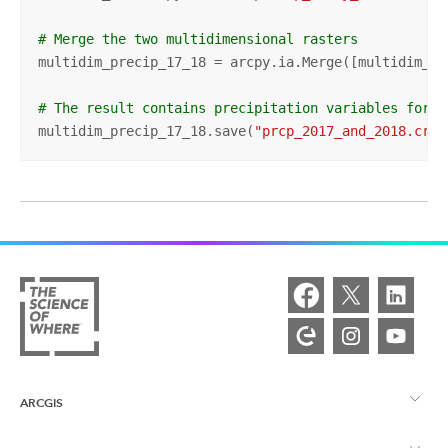
# Merge the two multidimensional rasters
multidim_precip_17_18 = arcpy.ia.Merge([multidim_1, 
# The result contains precipitation variables for t
multidim_precip_17_18.save(
"prcp_2017_and_2018.crf"
ARCGIS