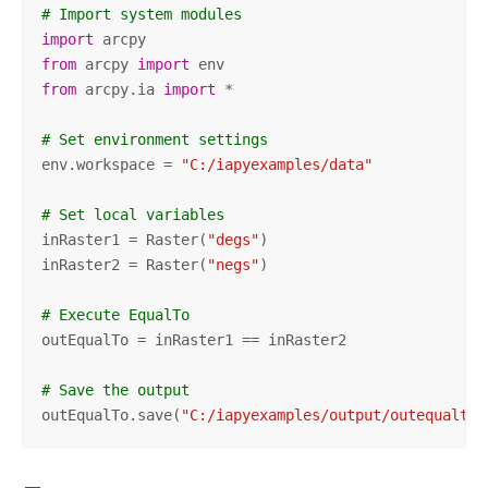
# Import system modules
import
from
 arcpy 
import
from
 arcpy.ia 
import
 *

# Set environment settings
env.workspace = 
"C:/iapyexamples/data"
# Set local variables
inRaster1 = Raster(
"degs"
)

inRaster2 = Raster(
"negs"
)

# Execute EqualTo
outEqualTo = inRaster1 == inRaster2

# Save the output 
outEqualTo.save(
"C:/iapyexamples/output/outequalto"