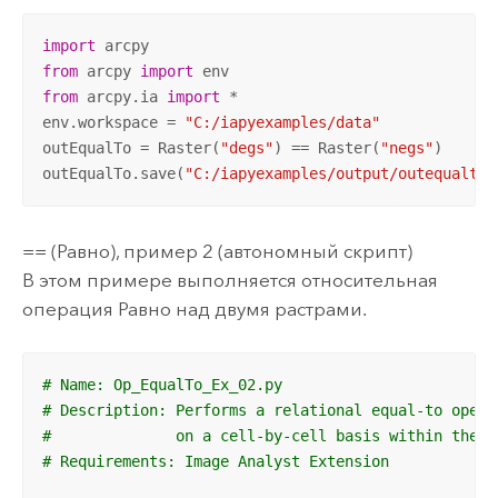
import
from
 arcpy 
import
from
 arcpy.ia 
import
 *

env.workspace = 
"C:/iapyexamples/data"
outEqualTo = Raster(
"degs"
) == Raster(
"negs"
)

outEqualTo.save(
"C:/iapyexamples/output/outequalto.
== (Равно), пример 2 (автономный скрипт)
В этом примере выполняется относительная
операция Равно над двумя растрами.
# Name: Op_EqualTo_Ex_02.py
# Description: Performs a relational equal-to opera
#              on a cell-by-cell basis within the A
# Requirements: Image Analyst Extension