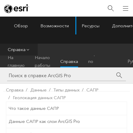
Обзор
Возможности
Ресурсы
Дополнит
ArcGIS Pro
Menu
Справка
Справочник
На
Начало
Справка
по
Py
главную
работы
инструментам
Справка
Данные
Типы данных
САПР
Геолокация данных САПР
Что такое данные САПР
Данные САПР как слои ArcGIS Pro