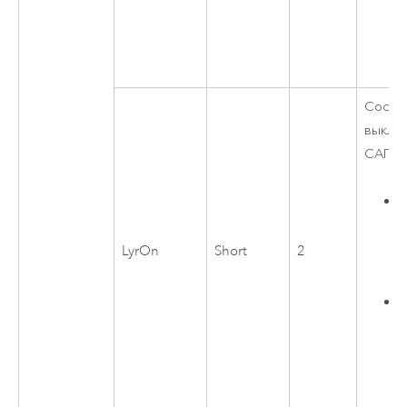
Состо
выклю
САПР.
LyrOn
Short
2