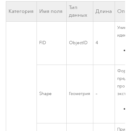
Тип
Категория
Имя поля
Длина
Опис
данных
Уника
идент
FID
ObjectID
4
Форма
предс
прост
Shape
Геометрия
–
эксте
Прими