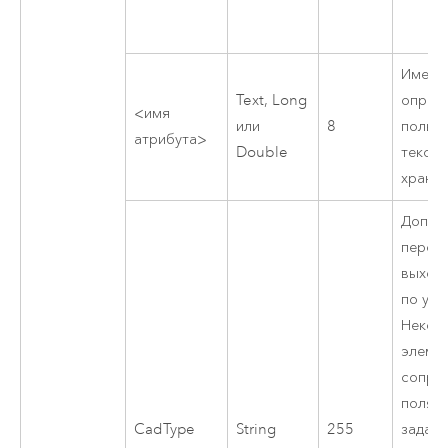
Имено
Text, Long
опред
<имя
или
8
польз
атрибута>
Double
тексто
хране
Допус
перео
выход
по ум
Некот
элеме
сопро
полях,
CadType
String
255
задаю