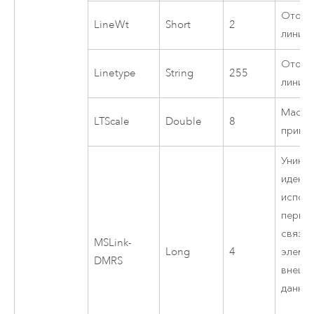
Отобр
LineWt
Short
2
линии
Отобр
Linetype
String
255
линий
Масшт
LTScale
Double
8
прими
Уника
идент
исполь
перви
связи 
MSLink-
Long
4
элемен
DMRS
внешн
данны