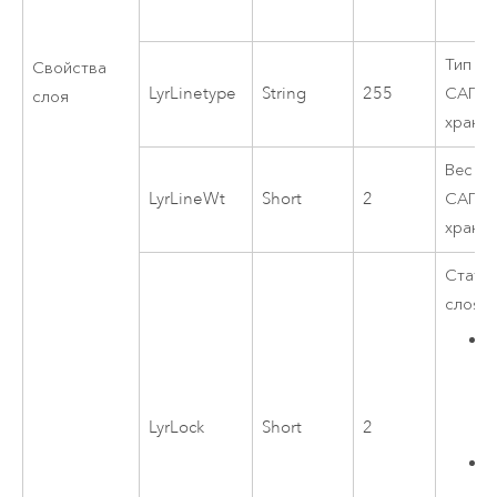
Тип ли
Свойства
LyrLinetype
String
255
САПР,
слоя
храни
Вес ли
LyrLineWt
Short
2
САПР,
храни
Статус
слоя 
LyrLock
Short
2