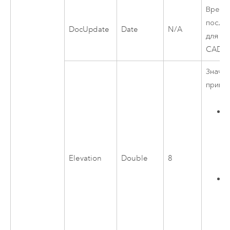
Време
после
DocUpdate
Date
N/A
для эт
CAD
Значе
прими
з
Elevation
Double
8