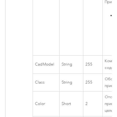
Приме
п
у
Компо
CadModel
String
255
содер
Обозн
Class
String
255
прими
Отобр
Color
Short
2
прими
целым