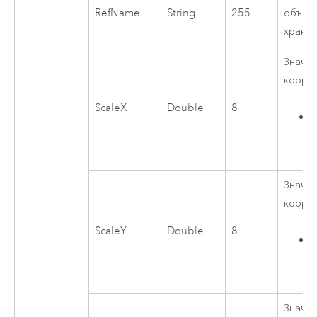
RefName
String
255
объект
храни
Значе
коорд
ScaleX
Double
8
Значе
коорд
ScaleY
Double
8
Значе