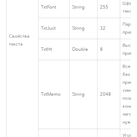
Шрифт
TxtFont
String
255
текста
Парам
TxtJust
String
32
примит
Свойства
текста
Высот
TxtHt
Double
8
прими
Вся ст
без ус
превы
симво
TxtMemo
String
2048
позвол
конвер
чего е
нужно 
Угол н