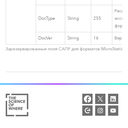
Расши
DocType
String
255
ассоц
форма
DocVer
String
16
Верси
Зарезервированные поля САПР для форматов MicroStation