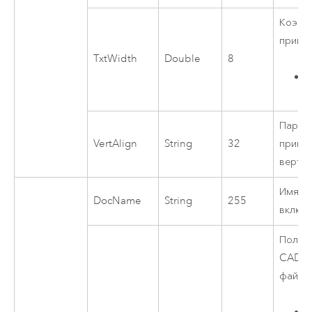
Коэфф
примит
TxtWidth
Double
8
Парам
VertAlign
String
32
примит
верти
Имя ф
DocName
String
255
включ
Полный
CAD, 
файла