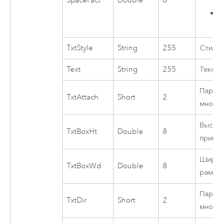
SpaceFact
Double
8
TxtStyle
String
255
Стиль 
Text
String
255
Текст
Парам
TxtAttach
Short
2
много
Высот
TxtBoxHt
Double
8
примит
Ширин
TxtBoxWd
Double
8
рамки 
Парам
TxtDir
Short
2
много