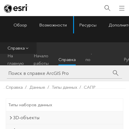
Обзор
Возможности
Ресурсы
Дополнит
ArcGIS Pro
Menu
Справка
Справочник
На
Начало
Справка
по
Py
главную
работы
инструментам
Справка
Данные
Типы данных
САПР
Типы наборов данных
3D-объекты