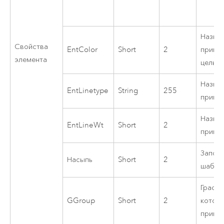
E
Назна
Свойства
EntColor
Short
2
прими
элемента
целым
Назнач
EntLinetype
String
255
прими
Назнач
EntLineWt
Short
2
прими
Запол
Насыпь
Short
2
шабло
Графич
GGroup
Short
2
котор
прими