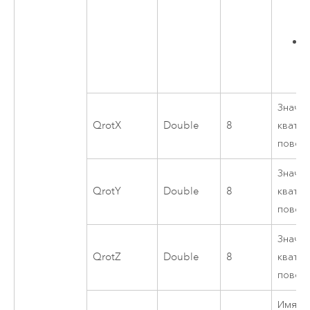
ч
Значен
QrotX
Double
8
кватер
повор
Значен
QrotY
Double
8
кватер
повор
Значен
QrotZ
Double
8
кватер
повор
Имя р