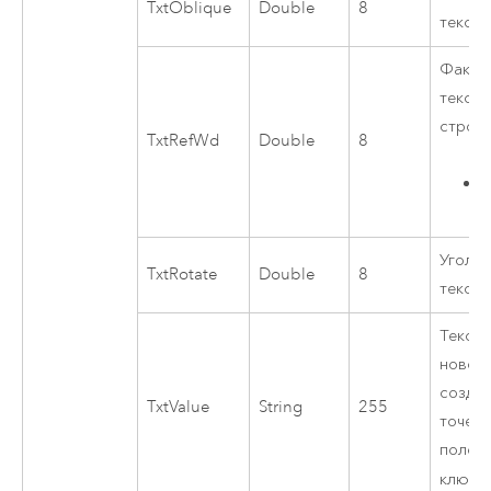
TxtOblique
Double
8
текста
Факто
текста
строк.
TxtRefWd
Double
8
Угол 
TxtRotate
Double
8
текст
Тексто
нового
создан
TxtValue
String
255
точечн
поле 
ключе