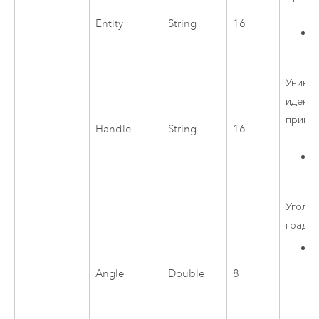
Entity
String
16
Уника
идент
прими
Handle
String
16
Угол п
градус
Angle
Double
8