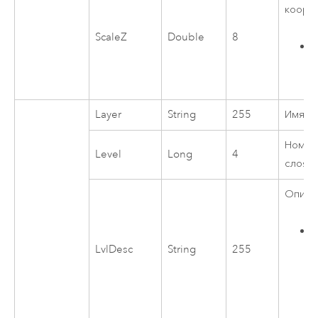
коорд
ScaleZ
Double
8
Layer
String
255
Имя с
Номер
Level
Long
4
слоя 
Описа
LvlDesc
String
255
M