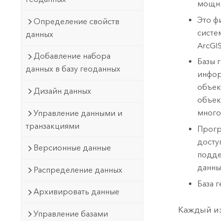
мощны
Это ф
Определение свойств
систе
данных
ArcGI
Добавление набора
Базы 
данных в базу геоданных
инфор
объек
Дизайн данных
объек
много
Управление данными и
транзакциями
Прогр
досту
Версионные данные
подде
данны
Распределение данных
База 
Архивировать данные
Каждый из
Управление базами