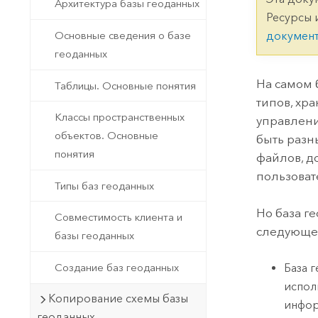
Государственное управ
Архитектура базы геоданных
Фундаментальная система для
Ресурсы 
ГИС и картографии
Природные ресурсы
Основные сведения о базе
докумен
геоданных
Технология Developer
Создание картографических
Все отрасли
На самом 
Таблицы. Основные понятия
приложений и приложений
типов, хр
пространственного анализа
Классы пространственных
управлени
объектов. Основные
быть разн
понятия
файлов, д
Все продукты
пользоват
Типы баз геоданных
Но база г
Совместимость клиента и
следующе
базы геоданных
Создание баз геоданных
База 
испол
Копирование схемы базы
инфор
геоданных