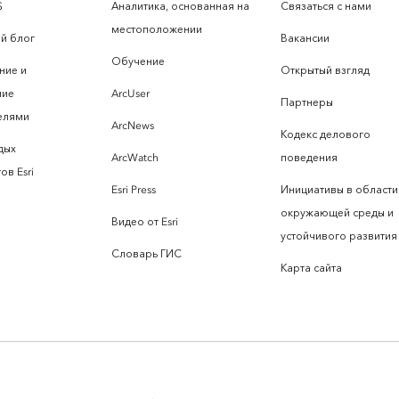
S
Аналитика, основанная на
Связаться с нами
местоположении
й блог
Вакансии
Обучение
ние и
Открытый взгляд
ние
ArcUser
Партнеры
елями
ArcNews
Кодекс делового
дых
ArcWatch
поведения
ов Esri
Esri Press
Инициативы в области
окружающей среды и
Видео от Esri
устойчивого развития
Словарь ГИС
Карта сайта