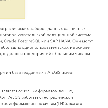
версию.
позволили провести критически важные
данных, а также для получения
инфраструктурой
спасательные операции.
результатов, позволяющих решать
Изучить ArcGIS Pro
сложные задачи.
Прочитать статью
Изучить этот курс
 географических наборов данных различных
 многопользовательской реляционной системе
er
,
Oracle
,
PostgreSQL
или
SAP HANA
. Они могут
 небольших однопользовательских, на основе
п, отделов и предприятий с большим числом
ермин база геоданных в ArcGIS имеет
на является основным форматом данных,
отя ArcGIS работает с географической
ких информационных систем (ГИС), все его