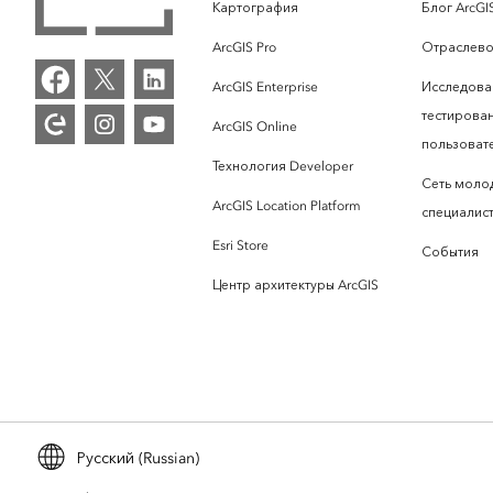
Картография
Блог ArcGI
ArcGIS Pro
Отраслево
ArcGIS Enterprise
Исследова
тестирова
ArcGIS Online
пользоват
Технология Developer
Сеть моло
ArcGIS Location Platform
специалист
Esri Store
События
Центр архитектуры ArcGIS
Русский (Russian)