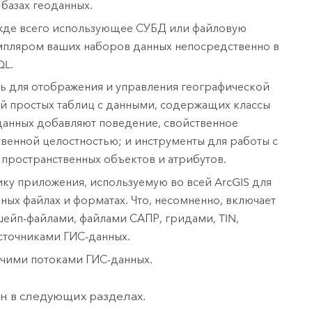
базах геоданных.
жде всего использующее СУБД или файловую
емпляром ваших наборов данных непосредственно в
QL.
 для отображения и управления географической
й простых таблиц с данными, содержащих классы
данных добавляют поведение, свойственное
венной целостностью; и инструменты для работы с
ространственных объектов и атрибутов.
ку приложения, используемую во всей ArcGIS для
ных файлах и форматах. Что, несомненно, включает
шейп-файлами, файлами САПР, гридами, TIN,
сточниками ГИС-данных.
очими потоками ГИС-данных.
ан в следующих разделах.