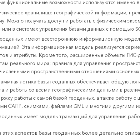
е функциональные возможности используются именно в 
изическое хранилище географической информации, пре
му. Можно получать доступ и работать с физическим экз
S или в системах управления базами данных с помощью S
геоданных имеют всестороннюю информационную модель
мацией. Эта информационная модель реализуется серие
тов и атрибуты. Кроме того, расширенные объекты ГИС-
там реального мира; правила для управления пространст
численными пространственными отношениями основных п
аммная логика базы геоданных обеспечивает общую логи
па и работы со всеми географическими данными в различ
ржку работы с самой базой геоданных, а также работу с 
ми САПР, снимками, файлами GML и многими другими и
геоданных имеет модель транзакций для управления раб
 этих аспектов базы геоданных более детально опис