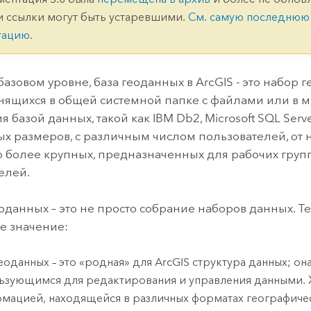
ление
Вода
и ссылки могут быть устаревшими.
См. самую последнюю
технологий
тацию
.
Все истории
базовом уровне, база геоданных в ArcGIS - это набор
анящихся в общей системной папке с файлами или в
я базой данных, такой как
IBM Db2
,
Microsoft SQL Serv
ых размеров, с различным числом пользователей, от
о более крупных, предназначенных для рабочих груп
елей.
еоданных – это не просто собрание наборов данных. Т
е значение:
геоданных – это «родная» для ArcGIS структура данных; о
ьзующимся для редактирования и управления данными. Х
мацией, находящейся в различных форматах географичес