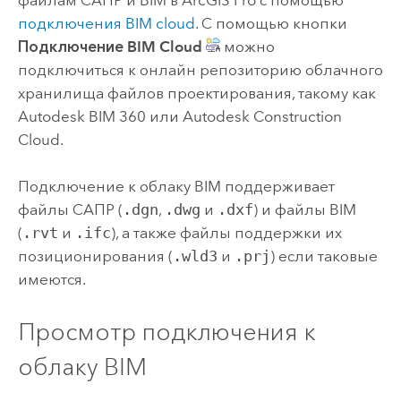
подключения BIM cloud
. С помощью кнопки
Подключение BIM Cloud
можно
подключиться к онлайн репозиторию облачного
хранилища файлов проектирования, такому как
Autodesk BIM 360 или Autodesk Construction
Cloud.
Подключение к облаку BIM поддерживает
файлы САПР (
.dgn
,
.dwg
и
.dxf
) и файлы BIM
(
.rvt
и
.ifc
), а также файлы поддержки их
позиционирования (
.wld3
и
.prj
) если таковые
имеются.
Просмотр подключения к
облаку BIM