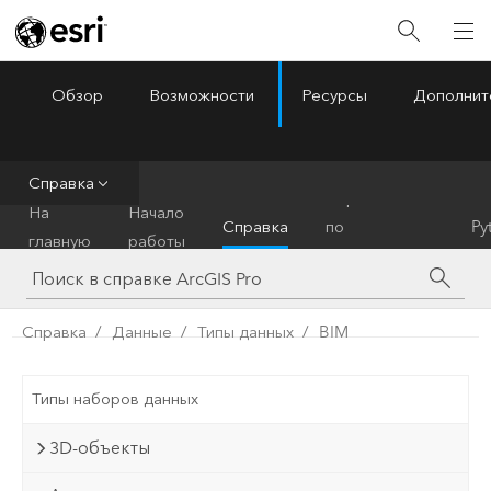
Обзор
Возможности
Ресурсы
Дополнит
ArcGIS Pro
Menu
Справка
Справочник
На
Начало
Справка
по
Py
главную
работы
инструментам
Справка
Данные
Типы данных
BIM
Типы наборов данных
3D-объекты