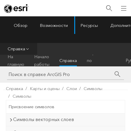
Обзор
Возможности
Ресурсы
Дополнит
ArcGIS Pro
Menu
Справка
Справочник
На
Начало
Справка
по
Py
главную
работы
инструментам
Справка
Карты и сцены
Слои
Символы
Символы
Присвоение символов
Символы векторных слоев