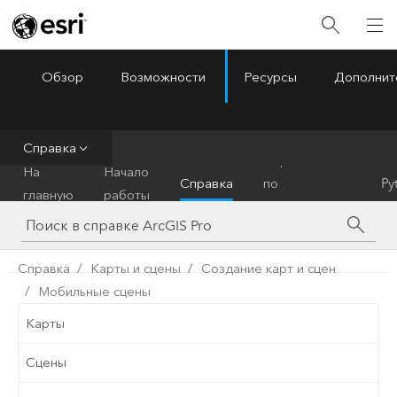
Обзор
Возможности
Ресурсы
Дополнит
ArcGIS Pro
Menu
Справка
Справочник
На
Начало
Справка
по
Py
главную
работы
инструментам
Справка
Карты и сцены
Создание карт и сцен
Мобильные сцены
Карты
Сцены