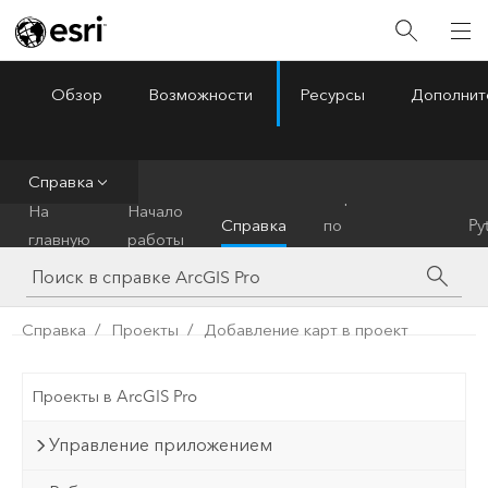
Обзор
Возможности
Ресурсы
Дополнит
ArcGIS Pro
Menu
Справка
Справочник
На
Начало
Справка
по
Py
главную
работы
инструментам
Справка
Проекты
Добавление карт в проект
Проекты в ArcGIS Pro
Управление приложением