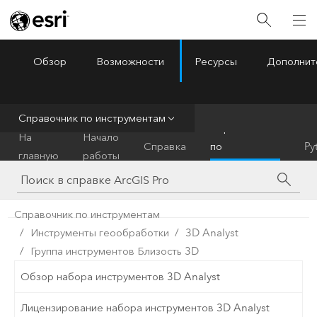
Обзор
Возможности
Ресурсы
Дополнит
ArcGIS Pro
Menu
Справочник по инструментам
Справочник
На
Начало
Справка
по
Py
главную
работы
инструментам
Справочник по инструментам
Инструменты геообработки
3D Analyst
Группа инструментов Близость 3D
Обзор набора инструментов 3D Analyst
Лицензирование набора инструментов 3D Analyst