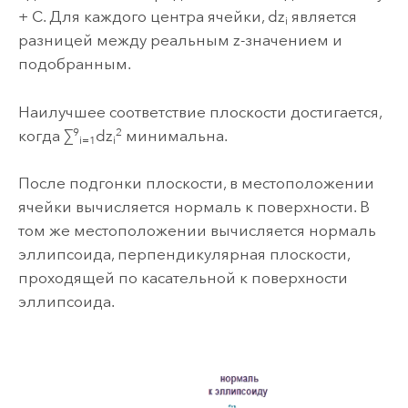
+ C. Для каждого центра ячейки, dz
является
i
разницей между реальным z-значением и
подобранным.
Наилучшее соответствие плоскости достигается,
9
2
когда ∑
dz
минимальна.
i=1
i
После подгонки плоскости, в местоположении
ячейки вычисляется нормаль к поверхности. В
том же местоположении вычисляется нормаль
эллипсоида, перпендикулярная плоскости,
проходящей по касательной к поверхности
эллипсоида.