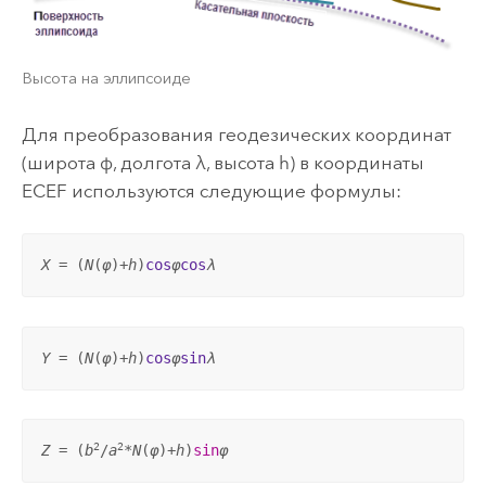
Высота на эллипсоиде
Для преобразования геодезических координат
(широта φ, долгота λ, высота h) в координаты
ECEF используются следующие формулы:
X
 = (
N
(
φ
)+
h
)
cos
φ
cos
λ
Y
 = (
N
(
φ
)+
h
)
cos
φ
sin
λ
2
2
Z
 = (
b
/
a
*
N
(
φ
)+
h
)
sin
φ