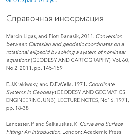
GPU с Spatial Analyst
.
Справочная информация
Marcin Ligas, and Piotr Banasik, 2011.
Conversion
between Cartesian and geodetic coordinates on a
rotational ellipsoid by solving a system of nonlinear
equations
(GEODESY AND CARTOGRAPHY), Vol. 60,
No 2, 2011, pp. 145-159
E.J.Krakiwsky, and D.E.Wells, 1971.
Coordinate
Systems In Geodesy
(GEODESY AND GEOMATICS
ENGINEERING, UNB), LECTURE NOTES, No16, 1971,
pp. 18-38
Lancaster, P. and Šalkauskas, K.
Curve and Surface
Fitting: An Introduction
. London: Academic Press,