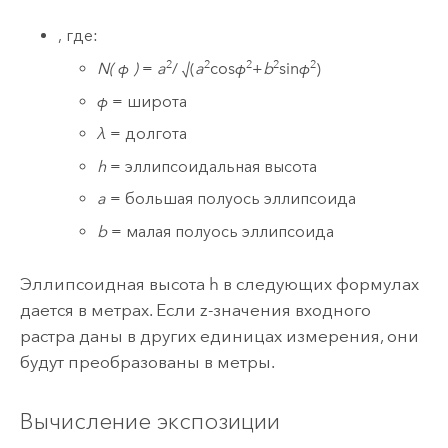
, где:
2
2
2
2
2
N( φ )
=
a
/ √(
a
cos
φ
+
b
sin
φ
)
φ
= широта
λ
= долгота
h
= эллипсоидальная высота
a
= большая полуось эллипсоида
b
= малая полуось эллипсоида
Эллипсоидная высота h в следующих формулах
дается в метрах. Если z-значения входного
растра даны в других единицах измерения, они
будут преобразованы в метры.
Вычисление экспозиции