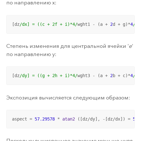
по направлению x:
[dz
/dx] = ((c + 2f + i)*4/
wght1 - (a + 
2
d + g)*
4
/wg
Степень изменения для центральной ячейки '
e
'
по направлению y:
[dz
/dy] = ((g + 2h + i)*4/
wght3 - (a + 
2
b + c)*
4
/wg
Экспозиция вычисляется следующим образом:
aspect = 
57.29578
 * 
atan2
 ([dz/dy], -[dz/dx]) = 
57.
Поскольку вычисленное значение меньше нуля,