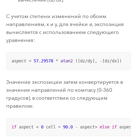
С учетом степени изменений по обоим
направлениям, x и y, для ячейки
e
, экспозиция
вычисляется с использованием следующего
уравнения:
aspect
 = 
57.29578
 * 
atan2
 ([dz/dy], -[dz/dx])
Значение экспозиции затем конвертируется в
значения направлений по компасу (0-360
градусов), в соответствии со следующим
правилом:
if
 aspect < 
0
 cell = 
90.0
 - aspect> 
else
if
 aspect 