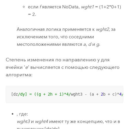
если
f
является NoData,
wght1
= (1+2*0+1)
= 2.
Аналогичная логика применяется к
wght2
, за
исключением того, что соседними
местоположениями являются
a
,
d
и
g
.
Степень изменения по направлению y для
ячейки '
e
' вычисляется с помощью следующего
алгоритма:
[dz
/dy] = ((g + 2h + i)*4/
wght3 - (a + 
2
b + c)*
4
/wg
, где:
wght3
и
wght4
имеют ту же концепцию, что и в
вычислении [dz/dx].