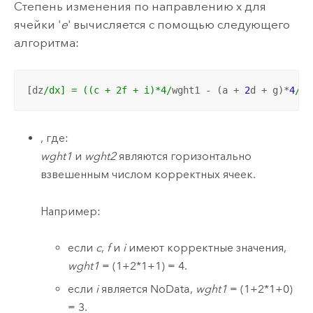
Степень изменения по направлению x для
ячейки '
e
' вычисляется с помощью следующего
алгоритма:
[dz
/dx] = ((c + 2f + i)*4/
wght1 - (a + 
2
d + g)*
4
/wg
, где:
wght1
и
wght2
являются горизонтально
взвешенным числом корректных ячеек.
Например:
если
c
,
f
и
i
имеют корректные значения,
wght1
= (1+2*1+1) = 4.
если
i
является NoData,
wght1
= (1+2*1+0)
= 3.