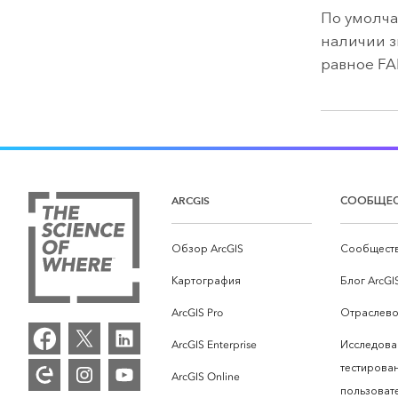
По умолча
наличии з
равное FA
ARCGIS
СООБЩЕ
Обзор ArcGIS
Сообществ
Картография
Блог ArcGI
ArcGIS Pro
Отраслево
ArcGIS Enterprise
Исследова
тестирова
ArcGIS Online
пользоват