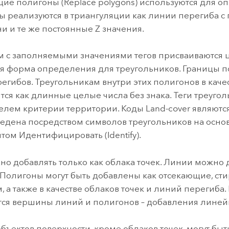
е полигоны (Replace polygons) используются для оп
ы реализуются в триангуляции как линии перегиба с 
и и те же постоянные Z значения.
 с заполняемыми значениями тегов присваиваются 
ая форма определения для треугольников. Границы п
егибов. Треугольникам внутри этих полигонов в качес
ятся как длинные целые числа без знака. Теги треу
елем критерии территории. Коды Land-cover являютс
едена посредством символов треугольников на основе
том Идентифицировать (Identify).
но добавлять только как облака точек. Линии можно 
 Полигоны могут быть добавлены как отсекающие, 
, а также в качестве облаков точек и линий перегиба.
ся вершины линий и полигонов – добавления линейн
объектов поверхности, кроме облаков точек, могут бы