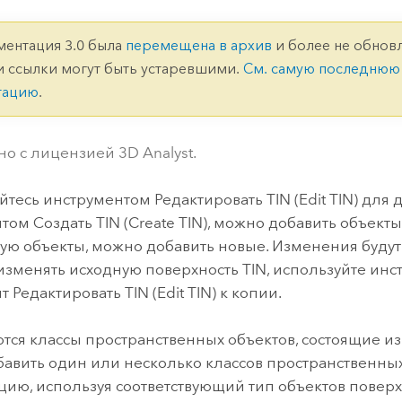
ление
Вода
технологий
ментация 3.0 была
перемещена в архив
и более не обновл
и ссылки могут быть устаревшими.
См. самую последнюю
Все истории
тацию
.
но с лицензией 3D Analyst.
йтесь инструментом
Редактировать TIN (Edit TIN)
для д
нтом
Создать TIN (Create TIN)
, можно добавить объекты.
ю объекты, можно добавить новые. Изменения будут 
 изменять исходную поверхность TIN, используйте ин
нт
Редактировать TIN (Edit TIN)
к копии.
тся классы пространственных объектов, состоящие и
авить один или несколько классов пространственных 
цию, используя соответствующий тип объектов повер