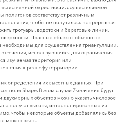
естественной окрестности, осуществляемой
ицы полигонов соответствуют различным
нтерполяция, чтобы не получилась непрерывная
жить тротуары, водотоки и береговые линии.
оверхности. Плавные объекты обычно не
и необходимы для осуществления триангуляции.
 отсечения, использующийся для ограничения
тся изучаемая территория или
тношения к рельефу территории.
ник определения их высотных данных. При
от поле Shape. В этом случае Z-значения будут
и двухмерных объектов можно указать числовое
ачала получат высоты, интерполированные из
димо, чтобы некоторые объекты добавлялись без
ые можно взять.