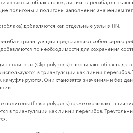
ти являются: облака точек, линии перегиба, отсека
е полигоны и полигоны заполнения значением тег
 (облака) добавляются как отдельные узлы в TIN.
егиба в триангуляции представляют собой серию реб
 добавляются по необходимости для сохранения соот
е полигоны (Clip polygons) очерчивают область данн
 используются в триангуляции как линии перегибов
, камуфлируются. Они становятся значениями без д
яции.
 полигоны (Erase polygons) также оказывают влияние
тся в триангуляции как линии перегибов. Треугольн
ся.