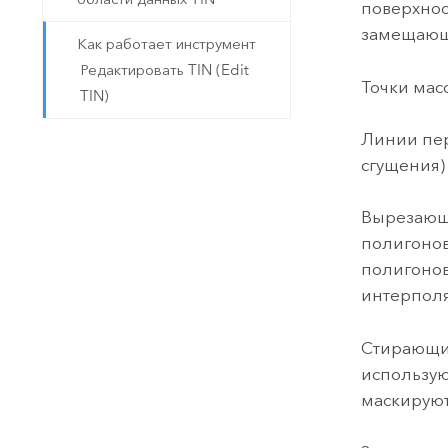
поверхнос
замещающи
Как работает инструмент
Редактировать TIN (Edit
Точки масс
TIN)
Линии пер
сгущения)
Вырезающи
полигонов
полигонов
интерпол
Стирающие
использую
маскируют