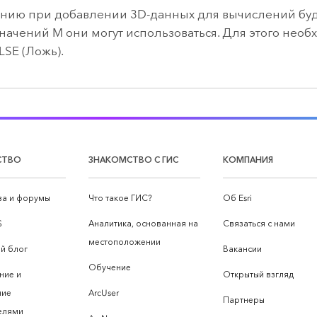
нию при добавлении 3D-данных для вычислений будут
начений M они могут использоваться. Для этого необх
LSE (Ложь).
СТВО
ЗНАКОМСТВО С ГИС
КОМПАНИЯ
а и форумы
Что такое ГИС?
Об Esri
S
Аналитика, основанная на
Связаться с нами
местоположении
й блог
Вакансии
Обучение
ние и
Открытый взгляд
ние
ArcUser
Партнеры
елями