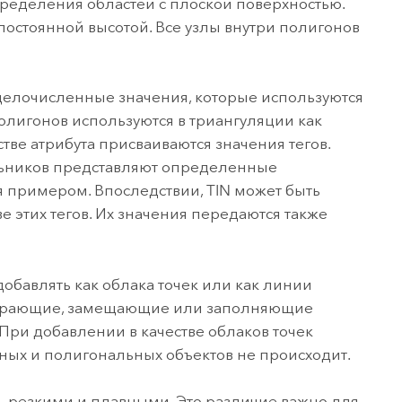
ределения областей с плоской поверхностью.
постоянной высотой. Все узлы внутри полигонов
целочисленные значения, которые используются
олигонов используются в триангуляции как
тве атрибута присваиваются значения тегов.
гольников представляют определенные
я примером. Впоследствии, TIN может быть
 этих тегов. Их значения передаются также
добавлять как облака точек или как линии
стирающие, замещающие или заполняющие
 При добавлении в качестве облаков точек
ых и полигональных объектов не происходит.
ть резкими и плавными. Это различие важно для