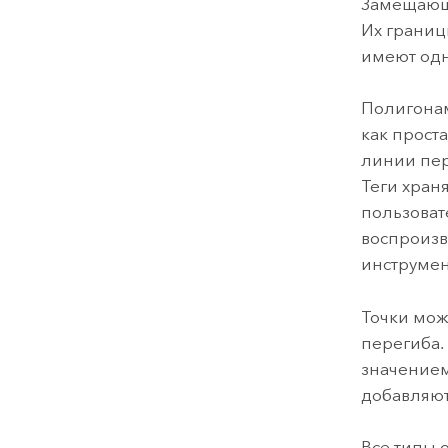
Замещающи
Их границ
имеют одн
Полигонам
как прост
линии пер
Теги хран
пользоват
воспроизв
инструмен
Точки мож
перегиба.
значением
добавляют
Все типы 