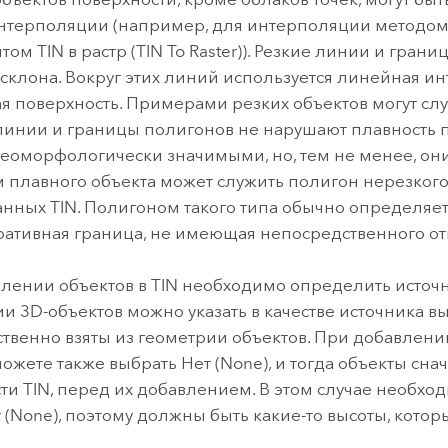
нтерполяции (например, для интерполяции методом 
нтом
TIN в растр (TIN To Raster)
). Резкие линии и гран
склона. Вокруг этих линий используется линейная и
я поверхность. Примерами резких объектов могут слу
инии и границы полигонов не нарушают плавность п
геоморфологически значимыми, но, тем не менее, он
плавного объекта может служить полигон нерезкого
анных TIN. Полигоном такого типа обычно определяе
ативная граница, не имеющая непосредственного о
лении объектов в TIN необходимо определить источ
и 3D-объектов можно указать в качестве источника выс
твенно взяты из геометрии объектов. При добавлени
можете также выбрать Нет (None), и тогда объекты сн
ти TIN, перед их добавлением. В этом случае необхо
 (None), поэтому должны быть какие-то высоты, котор