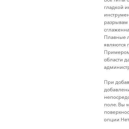
гладкой и
инструме
разрывам 
сглаженна
Плавные л
являются 
Примером 
области д
администр
При добав
добавлени
непосредс
поле. Вы 
поверхнос
опции Нет