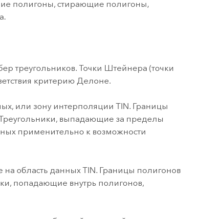
ющие полигоны, стирающие полигоны,
а.
ер треугольников. Точки Штейнера (точки
ветствия критерию Делоне.
ых, или зону интерполяции TIN. Границы
. Треугольники, выпадающие за пределы
анных применительно к возможности
 на область данных TIN. Границы полигонов
ики, попадающие внутрь полигонов,