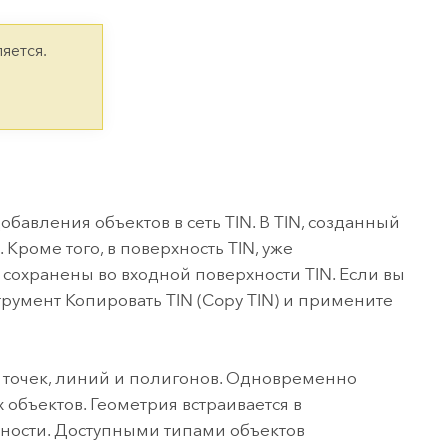
версию.
позволили провести критически важные
данных, а также для получения
инфраструктурой
спасательные операции.
результатов, позволяющих решать
Изучить ArcGIS Pro
яется.
сложные задачи.
Прочитать статью
Изучить этот курс
обавления объектов в сеть TIN. В TIN, созданный
 Кроме того, в поверхность TIN, уже
сохранены во входной поверхности TIN. Если вы
струмент
Копировать TIN (Copy TIN)
и примените
з точек, линий и полигонов. Одновременно
объектов. Геометрия встраивается в
хности. Доступными типами объектов