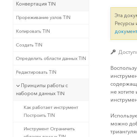
Государственное управ
Конвертация TIN
Фундаментальная система для
ГИС и картографии
Природные ресурсы
Эта доку
Прореживание узлов TIN
Ресурсы 
Технология Developer
Копировать TIN
докумен
Создание картографических
Все отрасли
приложений и приложений
Создать TIN
пространственного анализа
Доступ
Определить области данных TIN
Воспользу
Все продукты
Редактировать TIN
инструме
содержащу
Принципы работы с
не хотите
набором данных TIN
инструме
Как работает инструмент
Построить TIN
Использую
можно доб
Инструмент Ограничить
триангуля
области данных TIN