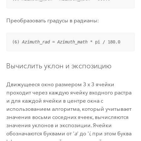
Преобразовать градусы в радианы:
(6) 
Azimuth_rad
 = 
Azimuth_math
 * pi / 180.0
Вычислить уклон и экспозицию
Движущееся окно размером 3 x 3 ячейки
проходит через каждую ячейку входного растра
и для каждой ячейки в центре окна с
использованием алгоритма, который учитывает
значения восьми соседних ячеек, вычисляются
значения уклонов и экспозиции. Ячейки
обозначаются буквами от '
a
' до '
i
, при этом буква