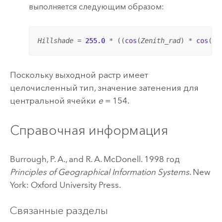
выполняется следующим образом:
Hillshade
 = 
255.0
 * ((
cos
(
Zenith_rad
) * 
cos
(
Sl
Поскольку выходной растр имеет
целочисленный тип, значение затенения для
центральной ячейки
e
= 154.
Справочная информация
Burrough, P. A., and R. A. McDonell. 1998 год
Principles of Geographical Information Systems
. New
York: Oxford University Press.
Связанные разделы