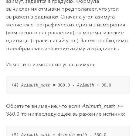
азимут, задается в градусах. Формула
вычисления отмывки предполагает, что угол
выражен в радианах. Сначала угол азимута
меняется с географических единиц измерения
(компасного направления) на математические
единицы (правильный угол). Затем необходимо
преобразовать значение азимута в радианы.
Измените измерение угла азимута:
(4) 
Azimuth_math
 = 360.0 - 
Azimuth
 + 90.0
Обратите внимание, что если
Azimuth_math
>=
360,0, то нижеследующее выражение истинно:
(5) 
Azimuth_math
 = 
Azimuth_math
 - 360.0