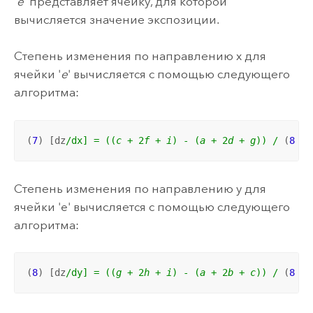
'
e
' представляет ячейку, для которой
вычисляется значение экспозиции.
Степень изменения по направлению x для
ячейки '
e
' вычисляется с помощью следующего
алгоритма:
(
7
) [dz
/dx] = ((
c
 + 2
f
 + 
i
) - (
a
 + 2
d
 + 
g
)) /
 (
8
 * 
Степень изменения по направлению y для
ячейки 'e' вычисляется с помощью следующего
алгоритма:
(
8
) [dz
/dy] = ((
g
 + 2
h
 + 
i
) - (
a
 + 2
b
 + 
c
)) /
 (
8
 * 