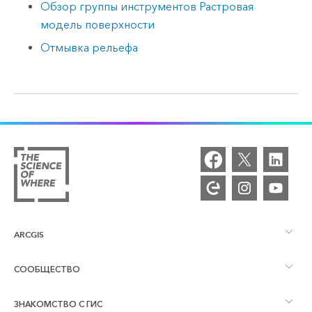
Обзор группы инструментов Растровая
модель поверхности
Отмывка рельефа
ARCGIS
СООБЩЕСТВО
Обзор ArcGIS
ЗНАКОМСТВО С ГИС
Сообщества и форумы
Картография