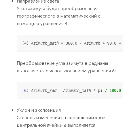
Направление света
Угол азимута будет преобразован из
географического в математический с
помощью уравнения 4:
(4) 
Azimuth_math
 = 360.0 - 
Azimuth
 + 90.0 = 36
Преобразование угла азимута в радианы
выполняется с использованием уравнения 6:
(
6
) 
Azimuth_rad
 = 
Azimuth_math
 * pi 
/ 180.0 = 
Уклон и экспозиция
Степень изменения в направлении x для
центральной ячейки
e
выполняется