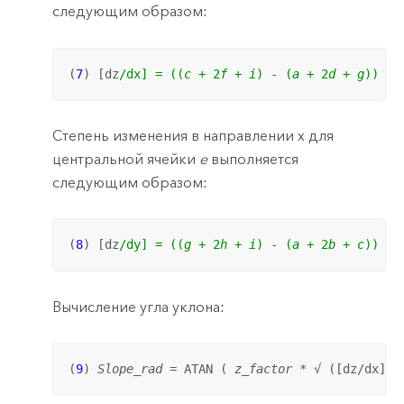
следующим образом:
(
7
) [dz
/dx] = ((
c
 + 2
f
 + 
i
) - (
a
 + 2
d
 + 
g
)) /
 
Степень изменения в направлении x для
центральной ячейки
e
выполняется
следующим образом:
(
8
) [dz
/dy] = ((
g
 + 2
h
 + 
i
) - (
a
 + 2
b
 + 
c
)) /
 
Вычисление угла уклона:
2
(
9
) 
Slope_rad
 = ATAN ( 
z_factor
 * √ ([dz/dx]
 