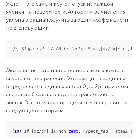
Уклон – это самый крутой спуск из каждой
ячейки на поверхности. Алгоритм вычисления
уклона в радианах, учитывающий коэффициент
по z, следующий:
2
(9) 
Slope_rad
 = ATAN (
z_factor
 * √ ([dz/dx]
 + [dz/
Экспозиция – это направление самого крутого
спуска по поверхности. Экспозиция в радианах
определяется в диапазоне от 0 до 2pi, при этом
значение 0 соответствует направлению на
восток. Экспозиция определяется по правилам
следующего алгоритма:
(
10
) If [dz/dx] is non-
zero:
Aspect_rad
 = atan2 ([d