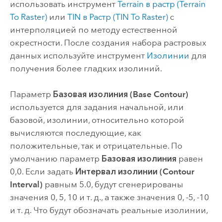
использовать инструмент
Terrain в растр (Terrain
To Raster)
или
TIN в Растр (TIN To Raster)
с
интерполяцией по методу естественной
окрестности. После создания набора растровых
данных используйте инструмент
Изолинии
для
получения более гладких изолиний.
Параметр
Базовая изолиния (Base Contour)
используется для задания начальной, или
базовой, изолинии, относительно которой
вычисляются последующие, как
положительные, так и отрицательные. По
умолчанию параметр
Базовая изолиния
равен
0,0. Если задать
Интервал изолинии (Contour
Interval)
равным 5.0, будут сгенерированы
значения 0, 5, 10 и т. д., а также значения 0, -5, -10
и т. д. Что будут обозначать реальные изолинии,