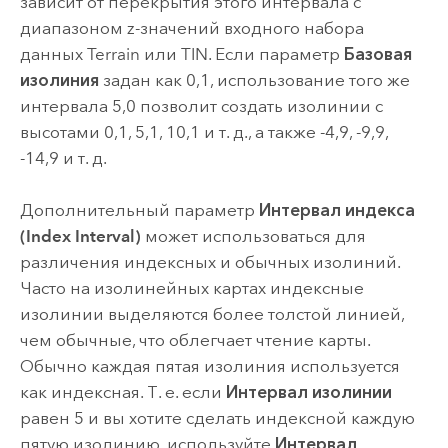
зависит от перекрытия этого интервала с
диапазоном z-значений входного набора
данных Terrain или TIN. Если параметр
Базовая
изолиния
задан как 0,1, использование того же
интервала 5,0 позволит создать изолинии с
высотами 0,1, 5,1, 10,1 и т. д., а также -4,9, -9,9,
-14,9 и т. д.
Дополнительный параметр
Интервал индекса
(Index Interval)
может использоваться для
различения индексных и обычных изолиний.
Часто на изолинейных картах индексные
изолинии выделяются более толстой линией,
чем обычные, что облегчает чтение карты.
Обычно каждая пятая изолиния используется
как индексная. Т. е. если
Интервал изолинии
равен 5 и вы хотите сделать индексной каждую
пятую изолинию, используйте
Интервал