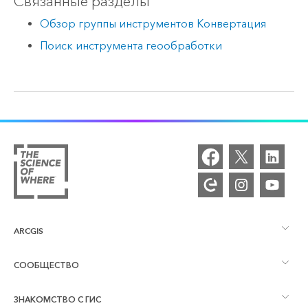
Связанные разделы
Обзор группы инструментов Конвертация
Поиск инструмента геообработки
ARCGIS
СООБЩЕСТВО
Обзор ArcGIS
ЗНАКОМСТВО С ГИС
Сообщества и форумы
Картография