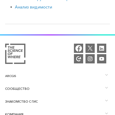
Анализ видимости
ARCGIS
СООБЩЕСТВО
Обзор ArcGIS
ЗНАКОМСТВО С ГИС
Сообщества и форумы
Картография
КОМПАНИЯ