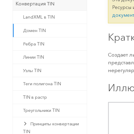
Государственное управ
Конвертация TIN
Фундаментальная система для
Ресурсы 
ГИС и картографии
Природные ресурсы
докумен
LandXML в TIN
Технология Developer
Домен TIN
Создание картографических
Крат
Все отрасли
приложений и приложений
Ребра TIN
пространственного анализа
Создает л
Линии TIN
представ
Все продукты
нерегулярн
Узлы TIN
Теги полигона TIN
Иллю
TIN в растр
Треугольники TIN
Принципы конвертации
TIN