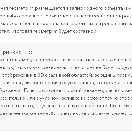
ная геометрия размещается в записи одного объекта и м
ой либо составной геометрией в зависимости от природ
мер, если зона интерполяции состоит из островов или в
стия, итоговая геометрия будет составной.
Примечание:
полигоны могут содержать значения высоты только по п
ектов, так как внутренние части полигона не будут соде
 отображении в 3D с заливкой областей, вершины грани
диняются для построения треугольников, которые испол
бражения. Если полигон не плоский, неважно, расположе
изонтально или с уклоном, заливка не сможет точно отоб
ерхность, находящуюся в его внутренней части. Поэтому
овать неплоскостные 3D полигоны, не используя символ 