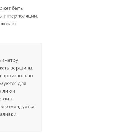
ожет быть
ы интерполяции.
ключает
ериметру
ржать вершины.
ц произвольно
ьзуются для
н ли он
разить
 рекомендуется
заливки.