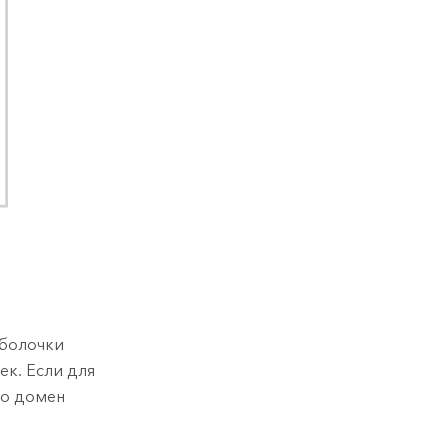
оболочки
ек. Если для
то домен