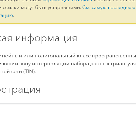
ление
Вода
и ссылки могут быть устаревшими.
См. самую последнюю
технологий
тацию
.
Все истории
кая информация
инейный или полигональный класс пространственных
ляющий зону интерполяции набора данных триангул
ой сети (TIN).
страция