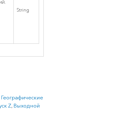
ий.
String
,
Географические
ск Z
,
Выходной