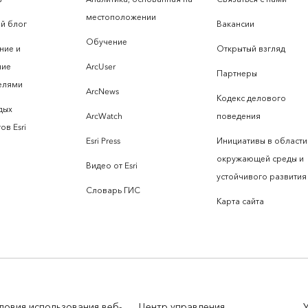
местоположении
й блог
Вакансии
Обучение
ние и
Открытый взгляд
ние
ArcUser
Партнеры
елями
ArcNews
Кодекс делового
дых
ArcWatch
поведения
ов Esri
Esri Press
Инициативы в области
окружающей среды и
Видео от Esri
устойчивого развития
Словарь ГИС
Карта сайта
ловия использования веб-
Центр управления