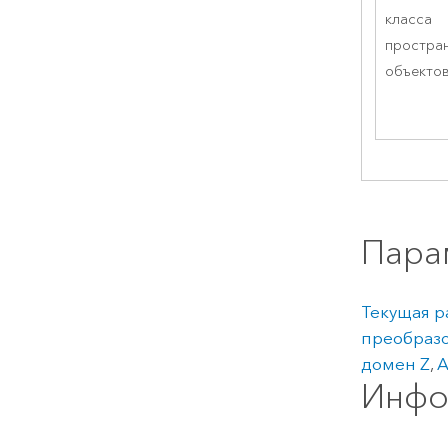
класса
простра
объекто
Пара
Текущая р
преобраз
домен Z
,
А
Инфо