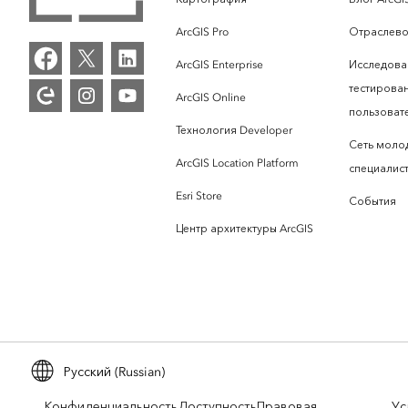
ArcGIS Pro
Отраслево
ArcGIS Enterprise
Исследова
тестирова
ArcGIS Online
пользоват
Технология Developer
Сеть моло
ArcGIS Location Platform
специалист
Esri Store
События
Центр архитектуры ArcGIS
Русский (Russian)
Конфиденциальность
Доступность
Правовая
Ус