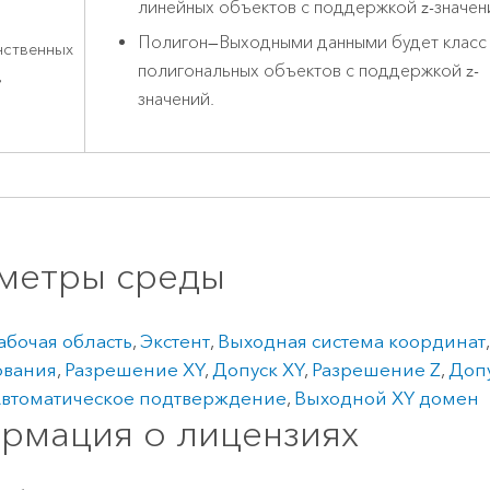
линейных объектов с поддержкой z-значен
Полигон
—
Выходными данными будет класс
нственных
полигональных объектов с поддержкой z-
в
значений.
метры среды
абочая область
,
Экстент
,
Выходная система координат
ования
,
Разрешение XY
,
Допуск XY
,
Разрешение Z
,
Допу
втоматическое подтверждение
,
Выходной XY домен
рмация о лицензиях