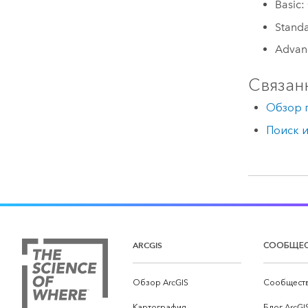
Basic:
Stand
Advan
Связан
Обзор г
Поиск 
ARCGIS
СООБЩЕ
Обзор ArcGIS
Сообществ
Картография
Блог ArcGI