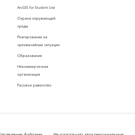
ArcGIS for Student Use
Охрана окружающей
среды
Реагирование на
чрезвычайные ситуации
Образование
Некоммерческая
организация
Расовое равенство
Управление файлами
Не разглашать мои персональные