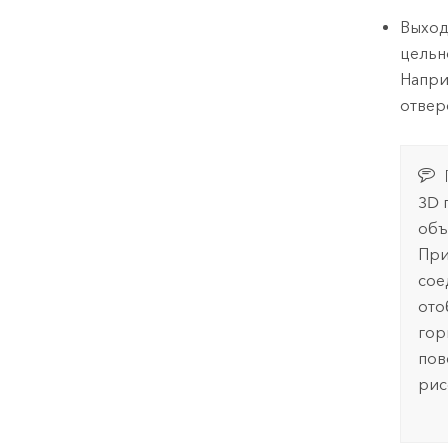
Выход
цельн
Напри
отвер
3D 
объ
При
сое
ото
гор
пов
рис