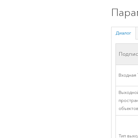
Пара
Диалог
Подпис
Входная 
Выходно
простра
объекто
Тип вых