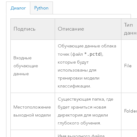
Диалог
Python
Тип
Подпись
Описание
данн
Обучающие данные облака
точек (файл
*.pctd
),
Входные
которые будут
обучающие
File
использованы для
данные
тренировки модели
классификации.
Существующая папка, где
Местоположение
будет храниться новая
Folde
выходной модели
директория для модели
глубокого обучения.
Имя выходного файла