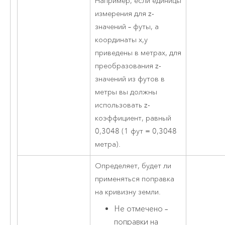
Например, если единицы
измерения для z-
значений – футы, а
координаты x,y
приведены в метрах, для
преобразования z-
значений из футов в
метры вы должны
использовать z-
коэффициент, равный
0,3048 (1 фут = 0,3048
метра).
Определяет, будет ли
применяться поправка
на кривизну земли.
Не отмечено –
поправки на