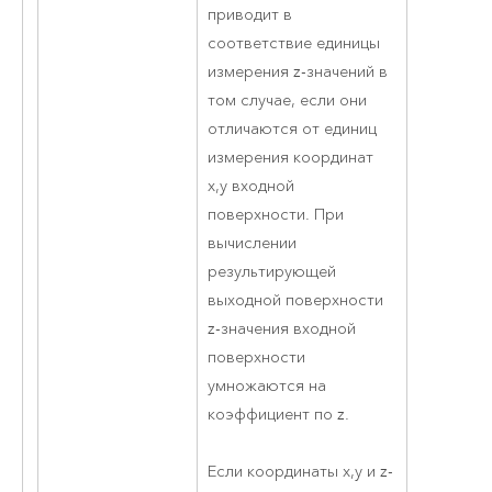
приводит в
соответствие единицы
измерения z-значений в
том случае, если они
отличаются от единиц
измерения координат
x,y входной
поверхности. При
вычислении
результирующей
выходной поверхности
z-значения входной
поверхности
умножаются на
коэффициент по z.
Если координаты x,y и z-