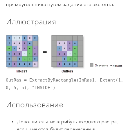
прямоугольника путем задания его экстента.
Иллюстрация
OutRas = ExtractByRectangle(InRas1, Extent(1,
0, 5, 5), "INSIDE")
Использование
Дополнительные атрибуты входного растра,
если имеются, будут перенесены в