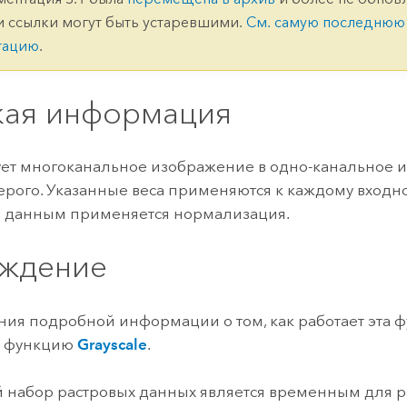
ление
Вода
и ссылки могут быть устаревшими.
См. самую последнюю
технологий
тацию
.
Все истории
кая информация
ет многоканальное изображение в одно-канальное 
серого. Указанные веса применяются к каждому входно
 данным применяется нормализация.
ждение
ния подробной информации о том, как работает эта ф
ю функцию
Grayscale
.
 набор растровых данных является временным для р