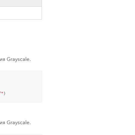
я Grayscale.
f"
)
я Grayscale.