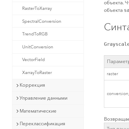
объекта. 
RasterToXarray
объекта
s
SpectralConversion
Синт
TrendToRGB
Grayscal
UnitConversion
VectorField
Парамет
XarrayToRaster
raster
Коррекция
conversion
Управление данными
Математические
Возвраща
Переклассификация
Тип данн