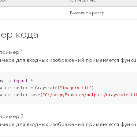
Выходной растр.
ер кода
 пример 1
имере для входных изображений применяется функци
py.ia 
import
 *

scale_raster = Grayscale(
"imagery.tif"
)

scale_raster.save(
"C:/arcpyExamples/outputs/grayscale.ti
 пример 2
имере для входных изображений применяется функци