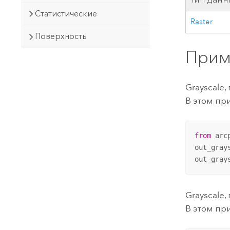
Статистические
Raster
Поверхность
Прим
Grayscale,
В этом пр
from
 arc
out_gray
out_gray
Grayscale,
В этом пр