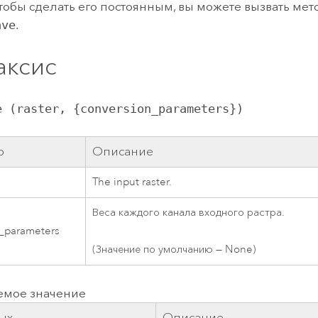
Чтобы сделать его постоянным, вы можете вызвать мет
ave
.
аксис
e (raster, {conversion_parameters})
р
Описание
The input raster.
Веса каждого канала входного растра.
_parameters
(Значение по умолчанию — None)
емое значение
ых
Описание