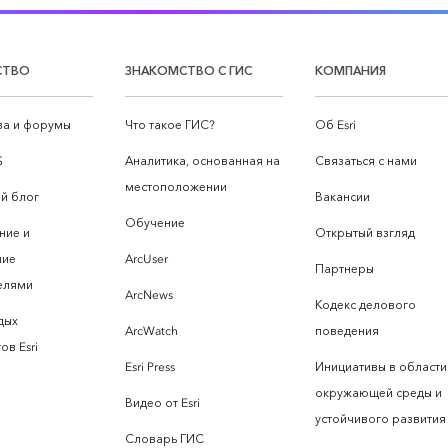
СТВО
ЗНАКОМСТВО С ГИС
КОМПАНИЯ
а и форумы
Что такое ГИС?
Об Esri
S
Аналитика, основанная на
Связаться с нами
местоположении
й блог
Вакансии
Обучение
ние и
Открытый взгляд
ние
ArcUser
Партнеры
елями
ArcNews
Кодекс делового
дых
ArcWatch
поведения
ов Esri
Esri Press
Инициативы в области
окружающей среды и
Видео от Esri
устойчивого развития
Словарь ГИС