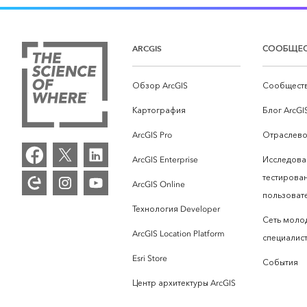
ARCGIS
СООБЩЕ
Обзор ArcGIS
Сообществ
Картография
Блог ArcGI
ArcGIS Pro
Отраслево
ArcGIS Enterprise
Исследова
тестирова
ArcGIS Online
пользоват
Технология Developer
Сеть моло
ArcGIS Location Platform
специалист
Esri Store
События
Центр архитектуры ArcGIS