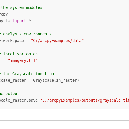
 the system modules
py.ia 
import
 *

e analysis environments
v.workspace = 
"C:/arcpyExamples/data"
e local variables
r = 
"imagery.tif"
e the Grayscale function
scale_raster = Grayscale(in_raster)

he output
scale_raster.save(
"C:/arcpyExamples/outputs/grayscale.ti