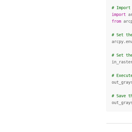
# Import
import
from
 arc
# Set th
arcpy.en
# Set th
in_raste
# Execut
out_gray
# Save t
out_gray