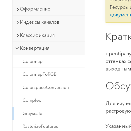
Государственное управ
Фундаментальная система для
Ресурсы 
Оформление
ГИС и картографии
Природные ресурсы
докумен
Индексы каналов
Технология Developer
Создание картографических
Крат
Все отрасли
Классификация
приложений и приложений
пространственного анализа
Конвертация
преобразу
оттенках 
Colormap
Все продукты
выходным
ColormapToRGB
Обсу
ColorspaceConversion
Complex
Для изуче
растрову
Grayscale
Указанный
RasterizeFeatures