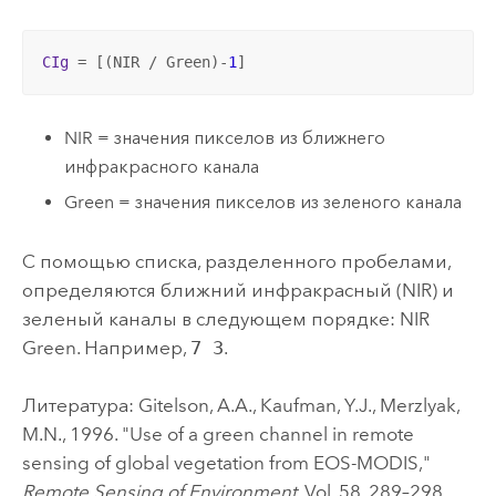
CIg
 = [(NIR / Green)-
1
]
NIR = значения пикселов из ближнего
инфракрасного канала
Green = значения пикселов из зеленого канала
С помощью списка, разделенного пробелами,
определяются ближний инфракрасный (NIR) и
зеленый каналы в следующем порядке: NIR
Green. Например,
7 3
.
Литература: Gitelson, A.A., Kaufman, Y.J., Merzlyak,
M.N., 1996. "Use of a green channel in remote
sensing of global vegetation from EOS-MODIS,"
Remote Sensing of Environment
, Vol. 58, 289–298.