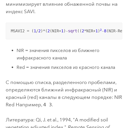
минимизирует влияние обнаженной почвы на
индекс SAVI.
2
MSAVI2 = (
1
/
2
)*(
2
(NIR+
1
)-
sqrt
((
2
*NIR+
1
)
-
8
(NIR-Red)
NIR = значения пикселов из ближнего
инфракрасного канала
Red = значения пикселов из красного канала
С помощью списка, разделенного пробелами,
определяются ближний инфракрасный (NIR) и
красный (red) каналы в следующем порядке: NIR
Red Например,
4 3
.
Литература: Qi, J. et al., 1994, "A modified soil
vegetation adjusted index,"
Remote Sensing of