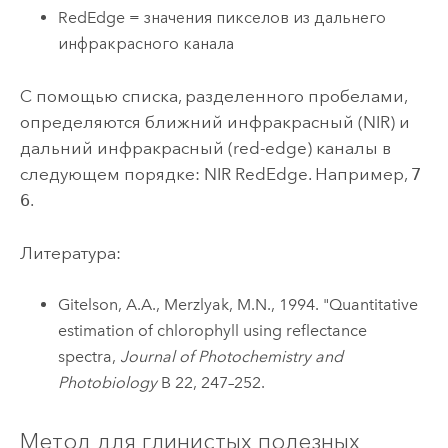
RedEdge = значения пикселов из дальнего
инфракрасного канала
С помощью списка, разделенного пробелами,
определяются ближний инфракрасный (NIR) и
дальний инфракрасный (red-edge) каналы в
следующем порядке: NIR RedEdge. Например,
7
6
.
Литература:
Gitelson, A.A., Merzlyak, M.N., 1994. "Quantitative
estimation of chlorophyll using reflectance
spectra,
Journal of Photochemistry and
Photobiology
B 22, 247–252.
Метод для глинистых полезных