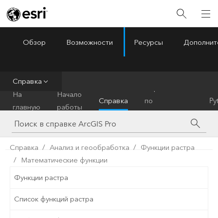
Обзор
Возможности
Ресурсы
Дополнит
ArcGIS Pro
Menu
Справка
Справочник
На
Начало
Справка
по
Py
главную
работы
инструментам
Справка
Анализ и геообработка
Функции растра
Математические функции
Функции растра
Список функций растра