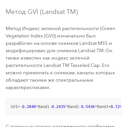
Метод GVI (Landsat TM)
Метод Индекс зеленой растительности (Green
Vegetation Index (GVI)) изначально был
разработан на основе снимков Landsat MSS и
модифицирован для снимков Landsat TM. Он
также известен как индекс зеленой
растительности Landsat TM Tasseled Cap. Его
можно применять к снимкам, каналы которых
обладают такими же спектральными
характеристиками.
GVI=-
0.2848
*Band1-
0.2435
*Band2-
0.5436
*Band3+
0.7243
*
С помощью списка, разделенного пробелами,