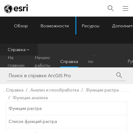
Обзор
Возможности
Ресурсы
Дополнит
ArcGIS Pro
Menu
Справка
Справочник
На
Начало
Справка
по
Py
главную
работы
инструментам
Справка
Анализ и геообработка
Функции растра
Функции анализа
Функции растра
Список функций растра