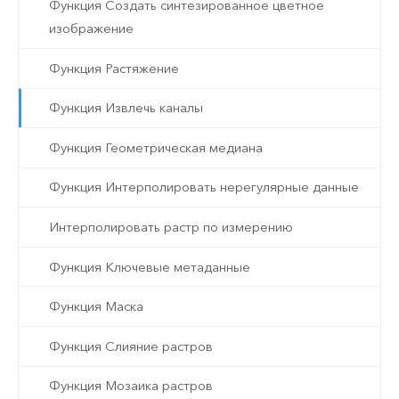
Функция Создать синтезированное цветное
изображение
Функция Растяжение
Функция Извлечь каналы
Функция Геометрическая медиана
Функция Интерполировать нерегулярные данные
Интерполировать растр по измерению
Функция Ключевые метаданные
Функция Маска
Функция Слияние растров
Функция Мозаика растров