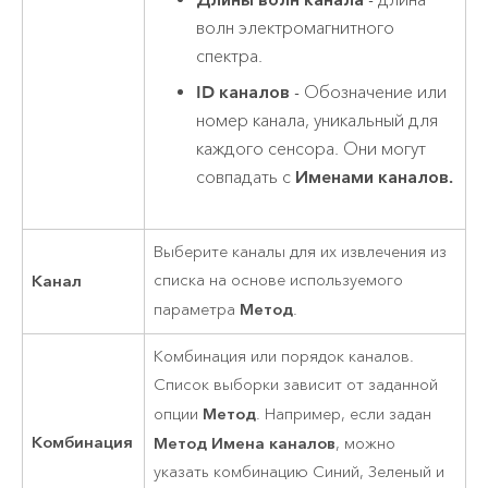
- длина
волн электромагнитного
спектра.
ID каналов
- Обозначение или
номер канала, уникальный для
каждого сенсора. Они могут
совпадать с
Именами каналов.
Выберите каналы для их извлечения из
Канал
списка на основе используемого
Метод
параметра
.
Комбинация или порядок каналов.
Список выборки зависит от заданной
Метод
опции
. Например, если задан
Комбинация
Метод
Имена каналов
, можно
указать комбинацию Синий, Зеленый и