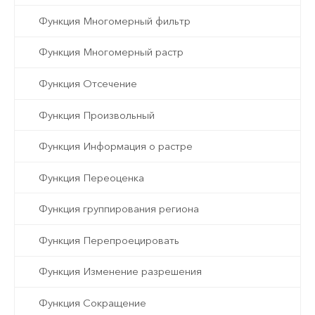
Функция Многомерный фильтр
Функция Многомерный растр
Функция Отсечение
Функция Произвольный
Функция Информация о растре
Функция Переоценка
Функция группирования региона
Функция Перепроецировать
Функция Изменение разрешения
Функция Сокращение