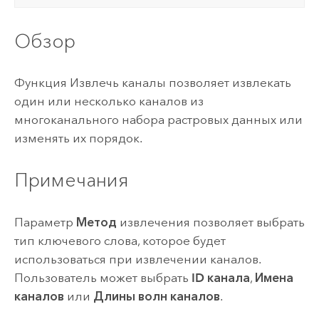
Обзор
Функция Извлечь каналы позволяет извлекать
один или несколько каналов из
многоканального набора растровых данных или
изменять их порядок.
Примечания
Параметр
Метод
извлечения позволяет выбрать
тип ключевого слова, которое будет
использоваться при извлечении каналов.
Пользователь может выбрать
ID канала
,
Имена
каналов
или
Длины волн каналов
.