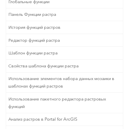
Глобальные функции
Панель Функции растра
История функций растров
Редактор функций растра
Шаблон функции растра
Свойства шаблона функции растра
Использование элементов набора данных мозаики в
шаблонах функций растров
Использование пакетного редактора растровых
функций
Анализ растров в Portal for ArcGIS