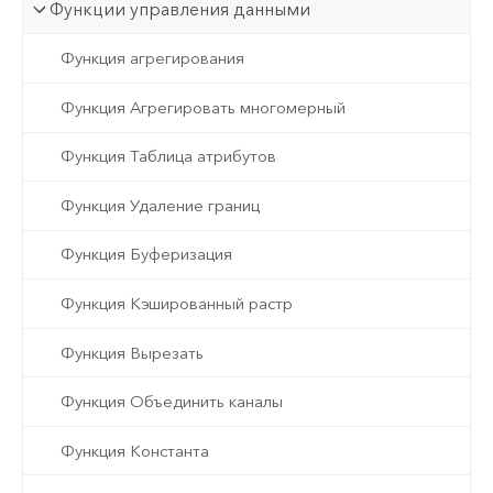
Функции управления данными
Функция агрегирования
Функция Агрегировать многомерный
Функция Таблица атрибутов
Функция Удаление границ
Функция Буферизация
Функция Кэшированный растр
Функция Вырезать
Функция Объединить каналы
Функция Константа