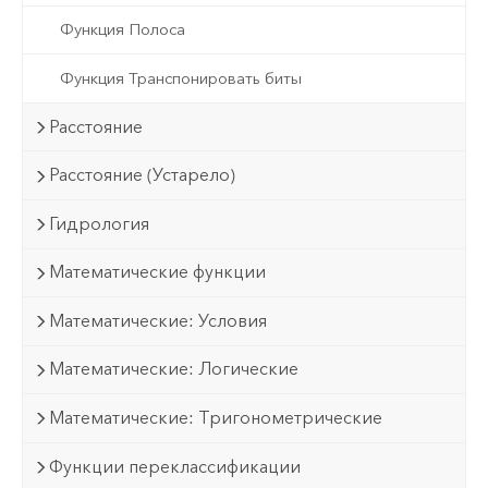
Функция Полоса
Функция Транспонировать биты
Расстояние
Расстояние (Устарело)
Гидрология
Математические функции
Математические: Условия
Математические: Логические
Математические: Тригонометрические
Функции переклассификации