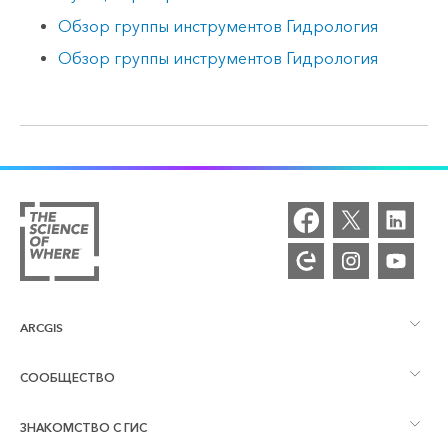
Обзор группы инструментов Гидрология
Обзор группы инструментов Гидрология
ARCGIS
СООБЩЕСТВО
Обзор ArcGIS
ЗНАКОМСТВО С ГИС
Сообщества и форумы
Картография