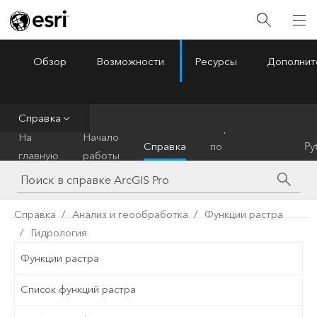
Обзор
Возможности
Ресурсы
Дополнит
ArcGIS Pro
Menu
Справка
Справочник
На
Начало
Справка
по
Py
главную
работы
инструментам
Справка
Анализ и геообработка
Функции растра
Гидрология
Функции растра
Список функций растра