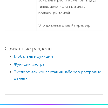
Зональный растр может быть двух
типов: целочисленным или с
плавающей точкой.
Это дополнительный параметр.
Связанные разделы
Глобальные функции
Функции растра
Экспорт или конвертация наборов растровых
данных