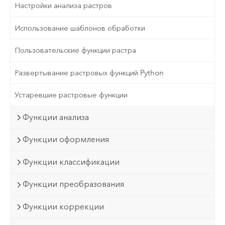
Настройки анализа растров
Использование шаблонов обработки
Пользовательские функции растра
Развертывание растровых функций Python
Устаревшие растровые функции
Функции анализа
Функции оформления
Функции классификации
Функции преобразования
Функции коррекции