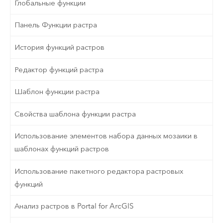
Глобальные функции
Панель Функции растра
История функций растров
Редактор функций растра
Шаблон функции растра
Свойства шаблона функции растра
Использование элементов набора данных мозаики в
шаблонах функций растров
Использование пакетного редактора растровых
функций
Анализ растров в Portal for ArcGIS