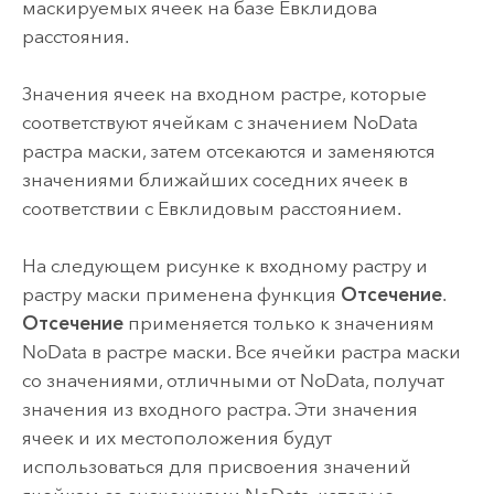
маскируемых ячеек на базе Евклидова
расстояния.
Значения ячеек на входном растре, которые
соответствуют ячейкам с значением NoData
растра маски, затем отсекаются и заменяются
значениями ближайших соседних ячеек в
соответствии с Евклидовым расстоянием.
На следующем рисунке к входному растру и
растру маски применена функция
Отсечение
.
Отсечение
применяется только к значениям
NoData в растре маски. Все ячейки растра маски
со значениями, отличными от NoData, получат
значения из входного растра. Эти значения
ячеек и их местоположения будут
использоваться для присвоения значений