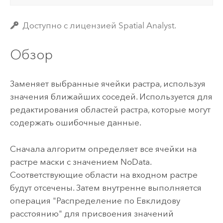
Доступно с лицензией Spatial Analyst.
Обзор
Заменяет выбранные ячейки растра, используя
значения ближайших соседей. Используется для
редактирования областей растра, которые могут
содержать ошибочные данные.
Сначала алгоритм определяет все ячейки на
растре маски с значением NoData.
Соответствующие области на входном растре
будут отсечены. Затем внутренне выполняется
операция "Распределение по Евклидову
расстоянию" для присвоения значений