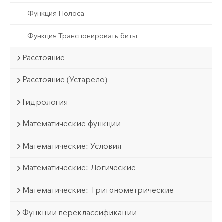
Функция Полоса
Функция Транспонировать биты
Расстояние
Расстояние (Устарело)
Гидрология
Математические функции
Математические: Условия
Математические: Логические
Математические: Тригонометрические
Функции переклассификации