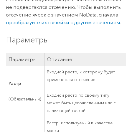
не подвергаются отсечению. Чтобы выполнить
отсечение ячеек с значением NoData, сначала
преобразуйте их в ячейки с другим значением
.
Параметры
Параметры
Описание
Входной растр, к которому будет
применяться отсечение.
Растр
Входной растр по своему типу
(Обязательный)
может быть целочисленным или с
плавающей точкой.
Растр, используемый в качестве
маски.