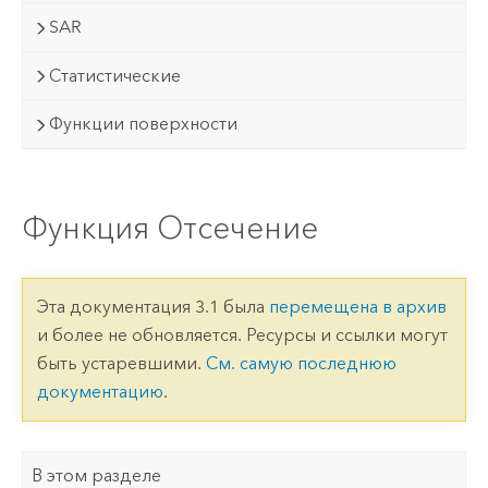
SAR
Статистические
Функции поверхности
Функция Отсечение
Эта документация 3.1 была
перемещена в архив
и более не обновляется. Ресурсы и ссылки могут
быть устаревшими.
См. самую последнюю
документацию
.
В этом разделе